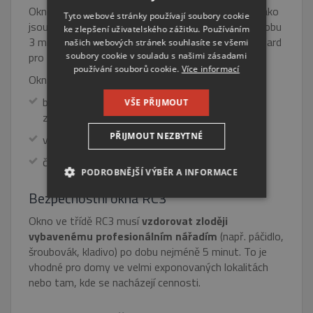
ENGLISH
Okno odolá pokusu o vniknutí s běžným nářadím, jako
Tyto webové stránky používají soubory cookie
jsou šroubováky, kleště nebo páčidlo, alespoň po dobu
ke zlepšení uživatelského zážitku. Používáním
RUSSIAN
3 minut. Právě RC2 se považuje za optimální standard
našich webových stránek souhlasíte se všemi
GERMAN
pro
zabezpečení domácností
.
soubory cookie v souladu s našimi zásadami
používání souborů cookie.
Více informací
Okna ve třídě RC2 a vyšší bývají vybavena:
bezpečnostním kováním s vícebodovým
VŠE PŘIJMOUT
zamykáním
PŘIJMOUT NEZBYTNÉ
vrstveným sklem
často i klikou se zámkem
PODROBNĚJŠÍ VÝBĚR A INFORMACE
Bezpečnostní okna RC3
NEZBYTNĚ NUTNÉ SOUBORY
Okno ve třídě RC3 musí
vzdorovat zloději
vybavenému profesionálním nářadím
(např. páčidlo,
VÝKONOVÉ SOUBORY
šroubovák, kladivo) po dobu nejméně 5 minut. To je
vhodné pro domy ve velmi exponovaných lokalitách
SOUBORY CÍLENÍ
nebo tam, kde se nacházejí cennosti.
FUNKČNÍ SOUBORY