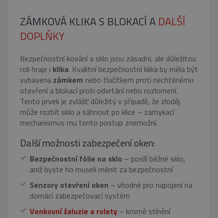
ZÁMKOVÁ KLIKA S BLOKACÍ A
DALŠÍ
DOPLŇKY
Bezpečnostní kování a sklo jsou zásadní, ale důležitou
roli hraje i
klika
. Kvalitní bezpečnostní klika by měla být
vybavena
zámkem
nebo tlačítkem proti nechtěnému
otevření a blokací proti odvrtání nebo rozlomení.
Tento prvek je zvlášť důležitý v případě, že zloděj
může rozbít sklo a sáhnout po klice – zamykací
mechanismus mu tento postup znemožní.
Další možnosti zabezpečení oken:
Bezpečnostní fólie na sklo
– posílí běžné sklo,
aniž byste ho museli měnit za bezpečnostní
Senzory otevření oken
– vhodné pro napojení na
domácí zabezpečovací systém
Venkovní žaluzie a rolety
– kromě stínění