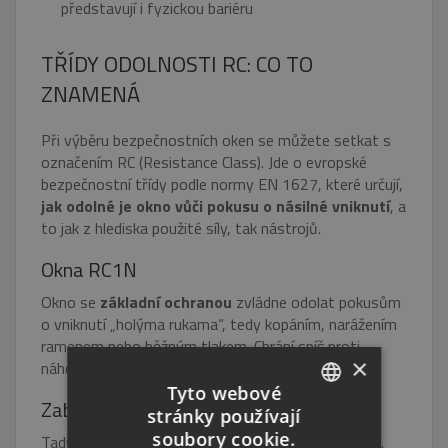
představují i fyzickou bariéru
TŘÍDY ODOLNOSTI RC: CO TO
ZNAMENÁ
Při výběru bezpečnostních oken se můžete setkat s
označením RC (Resistance Class). Jde o evropské
bezpečnostní třídy podle normy EN 1627, které určují,
jak odolné je okno vůči pokusu o násilné vniknutí
, a
to jak z hlediska použité síly, tak nástrojů.
Okna RC1N
Okno se
základní ochranou
zvládne odolat pokusům
o vniknutí „holýma rukama“, tedy kopáním, narážením
ramenem nebo běžným tlakem. Chrání spíš proti
×
náhodným vandalům než proti zlodějům.
Tyto webové
Zabezpečení oken RC2
stránky používají
CZECH
soubory cookie.
Tady už se jedná o
výrazně vyšší úroveň ochrany
.