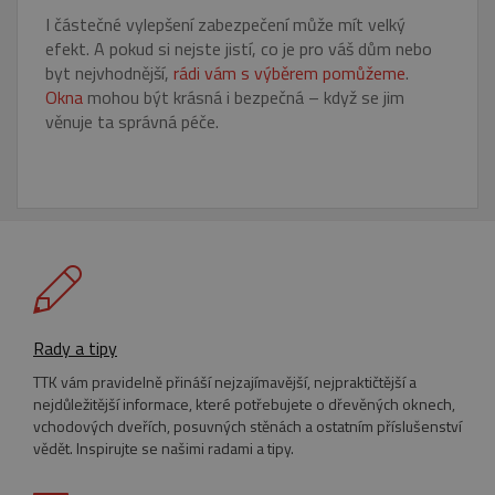
I částečné vylepšení zabezpečení může mít velký
efekt. A pokud si nejste jistí, co je pro váš dům nebo
byt nejvhodnější,
rádi vám s výběrem pomůžeme
.
Okna
mohou být krásná i bezpečná – když se jim
věnuje ta správná péče.
_GRECAPTCHA
5
Google LLC
Google Privacy Policy
měsíců
www.google.com
4
týdny
Rady a tipy
TTK vám pravidelně přináší nejzajímavější, nejpraktičtější a
VISITOR_PRIVACY_METADATA
5
YouTube
nejdůležitější informace, které potřebujete o dřevěných oknech,
měsíců
.youtube.com
vchodových dveřích, posuvných stěnách a ostatním příslušenství
4
týdny
vědět. Inspirujte se našimi radami a tipy.