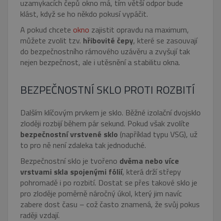
uzamykacích čepů okno má, tím větší odpor bude
klást, když se ho někdo pokusí vypáčit.
A pokud chcete
okno
zajistit opravdu na maximum,
můžete zvolit tzv.
hřibovité čepy
, které se zasouvají
do bezpečnostního rámového uzávěru a zvyšují tak
nejen bezpečnost, ale i utěsnění a stabilitu okna.
BEZPEČNOSTNÍ SKLO PROTI ROZBITÍ
Dalším klíčovým prvkem je sklo. Běžné izolační dvojsklo
zloději rozbijí během pár sekund. Pokud však zvolíte
bezpečnostní vrstvené sklo
(například typu VSG), už
to pro ně není zdaleka tak jednoduché.
Bezpečnostní sklo je tvořeno
dvěma nebo více
vrstvami skla spojenými fólií
, která drží střepy
pohromadě i po rozbití. Dostat se přes takové sklo je
pro zloděje poměrně náročný úkol, který jim navíc
zabere dost času – což často znamená, že svůj pokus
raději vzdají.