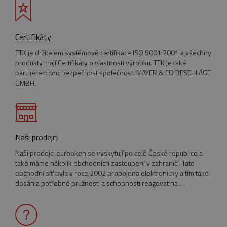
Certifikáty
TTK je držitelem systémové certifikace ISO 9001:2001 a všechny
produkty mají Certifikáty o vlastnosti výrobku. TTK je také
partnerem pro bezpečnost společnosti MAYER & CO BESCHLÄGE
GMBH.
Naši prodejci
Naši prodejci eurooken se vyskytují po celé České republice a
také máme několik obchodních zastoupení v zahraničí. Tato
Provider
/
obchodní síť byla v roce 2002 propojena elektronicky a tím také
Název
Vyprší
Popis
Název
Provider
Doména
/
Doména
Vyprší
Popis
dosáhla potřebné pružnosti a schopnosti reagovat na …
Provider
/
Název
Vyprší
Popis
pll_language
__Secure-YNID
.youtube.com
1 rok
5
Uložení
WP SYNTEX S.? r.l.
Doména
měsíců
nastavení
www.eurooknattk.cz
Provider
/
Název
Vyprší
Popis
4
jazyka.
_ga
1 rok
Tento název
Google LLC
Doména
týdny
1
souboru cookie
.eurooknattk.cz
měsíc
je spojen s
test_cookie
15 minut
Tento