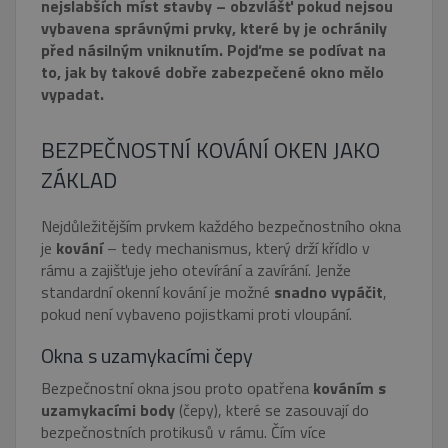
nejslabších míst stavby – obzvlášť pokud nejsou
vybavena správnými prvky, které by je ochránily
před násilným vniknutím. Pojďme se podívat na
to, jak by takové dobře zabezpečené okno mělo
vypadat.
BEZPEČNOSTNÍ KOVÁNÍ OKEN JAKO
ZÁKLAD
Nejdůležitějším prvkem každého bezpečnostního okna
je
kování
– tedy mechanismus, který drží křídlo v
rámu a zajišťuje jeho otevírání a zavírání. Jenže
standardní okenní kování je možné
snadno vypáčit
,
pokud není vybaveno pojistkami proti vloupání.
Okna s uzamykacími čepy
Bezpečnostní okna jsou proto opatřena
kováním s
uzamykacími body
(čepy), které se zasouvají do
bezpečnostních protikusů v rámu. Čím více