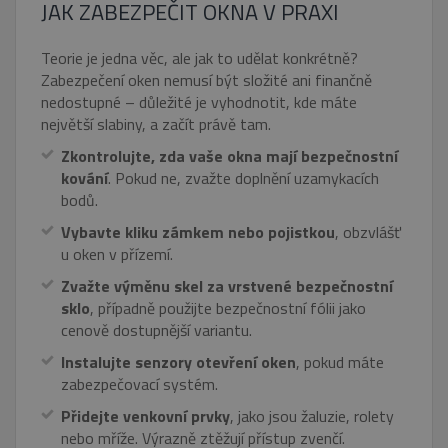
JAK ZABEZPEČIT OKNA V PRAXI
NEZAŘAZENÉ SOUBORY
Teorie je jedna věc, ale jak to udělat konkrétně?
Zabezpečení oken nemusí být složité ani finančně
nedostupné – důležité je vyhodnotit, kde máte
největší slabiny, a začít právě tam.
Nezbytně nutné soubory
Zkontrolujte, zda vaše okna mají bezpečnostní
Výkonové soubory
Soubory cílení
kování
. Pokud ne, zvažte doplnění uzamykacích
Funkční soubory
Nezařazené soubory
bodů.
Nezbytně nutné soubory cookie umožňují
Vybavte kliku zámkem nebo pojistkou
, obzvlášť
základní funkce webových stránek, jako je
u oken v přízemí.
přihlášení uživatele a správa účtu. Webové
stránky nelze bez nezbytně nutných souborů
Zvažte výměnu skel za vrstvené bezpečnostní
cookie správně používat.
sklo
, případně použijte bezpečnostní fólii jako
Název
Provider
/
Doména
Vyprší
cenově dostupnější variantu.
pum-7412
*.eurooknattk.cz
1
hodina
Instalujte senzory otevření oken
, pokud máte
zabezpečovací systém.
Přidejte venkovní prvky
, jako jsou žaluzie, rolety
CookieScriptConsent
1 rok
CookieScript
nebo mříže. Výrazně ztěžují přístup zvenčí.
www.eurooknattk.cz