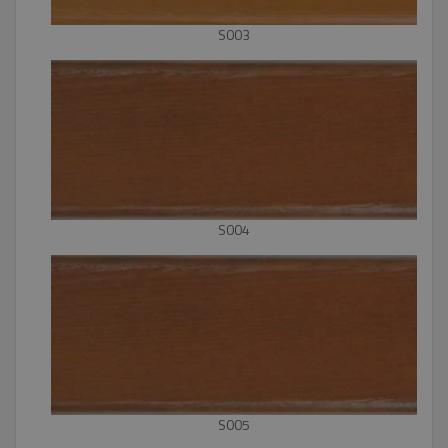
S003
S004
S005