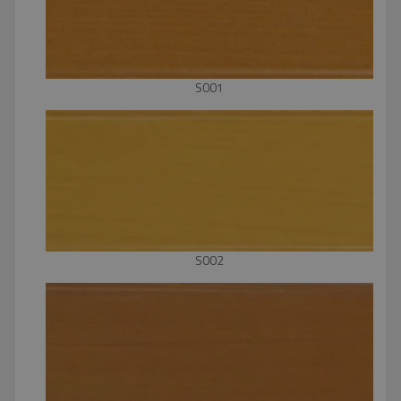
S001
S002