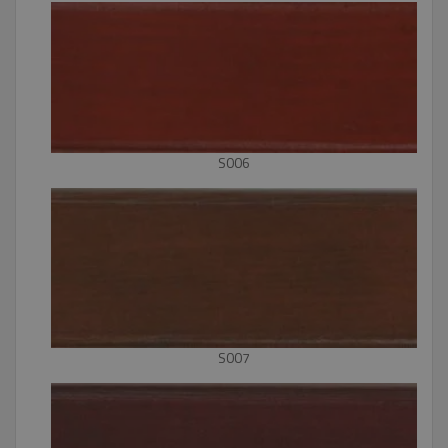
S006
S007