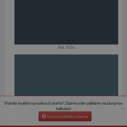
RAL 7024
Sháníte kvalitní eurookna či dveře? Zdarma vám uděláme nezávaznou
×
kalkulaci!
Cenová nabídka zdarma
RAL 7031