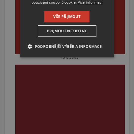
používání souborů cookie.
Více informací
VŠE PŘIJMOUT
PŘIJMOUT NEZBYTNÉ
PODROBNĚJŠÍ VÝBĚR A INFORMACE
RAL 3003
NEZBYTNĚ NUTNÉ SOUBORY
VÝKONOVÉ SOUBORY
SOUBORY CÍLENÍ
FUNKČNÍ SOUBORY
NEZAŘAZENÉ SOUBORY