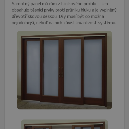
Samotný panel má rám z hliníkového profilu – ten
obsahuje těsnící prvky proti průniku hluku a je vyplněný
dřevotřískovou deskou. Díly musí být co možná
nejodolnější, neboť na nich závisí trvanlivost systému.