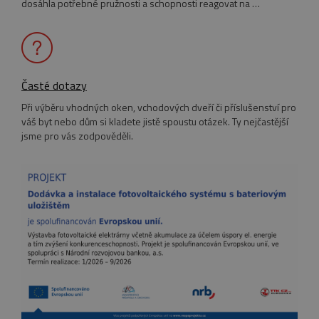
dosáhla potřebné pružnosti a schopnosti reagovat na …
_GRECAPTCHA
5
Google LLC
Google Privacy Policy
měsíců
www.google.com
4
týdny
Časté dotazy
Při výběru vhodných oken, vchodových dveří či příslušenství pro
váš byt nebo dům si kladete jistě spoustu otázek. Ty nejčastější
VISITOR_PRIVACY_METADATA
5
YouTube
jsme pro vás zodpověděli.
měsíců
.youtube.com
4
týdny