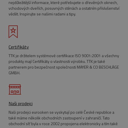
Funkční soubory
Nezařazené soubory
nejdůležitější informace, které potřebujete o dřevěných oknech,
vchodových dveřích, posuvných stěnách a ostatním příslušenství
Nezbytně nutné soubory cookie umožňují
vědět. Inspirujte se našimi radami a tipy.
základní funkce webových stránek, jako je
přihlášení uživatele a správa účtu. Webové
stránky nelze bez nezbytně nutných souborů
cookie správně používat.
Název
Provider
/
Doména
Vyprší
Certifikáty
pum-7412
*.eurooknattk.cz
1
hodina
TTK je držitelem systémové certifikace ISO 9001:2001 a všechny
produkty mají Certifikáty o vlastnosti výrobku. TTK je také
partnerem pro bezpečnost společnosti MAYER & CO BESCHLÄGE
CookieScriptConsent
1 rok
CookieScript
GMBH.
www.eurooknattk.cz
Naši prodejci
Naši prodejci eurooken se vyskytují po celé České republice a
také máme několik obchodních zastoupení v zahraničí. Tato
obchodní síť byla v roce 2002 propojena elektronicky a tím také