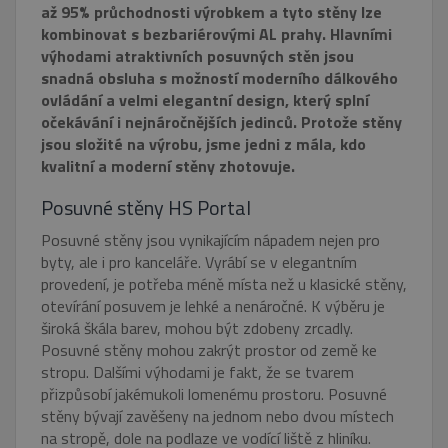
až 95% průchodnosti výrobkem a tyto stěny lze
kombinovat s bezbariérovými AL prahy. Hlavními
výhodami atraktivních posuvných stěn jsou
snadná obsluha s možností moderního dálkového
ovládání a velmi elegantní design, který splní
očekávání i nejnáročnějších jedinců. Protože stěny
jsou složité na výrobu, jsme jedni z mála, kdo
kvalitní a moderní stěny zhotovuje.
Posuvné stěny HS Portal
Posuvné stěny jsou vynikajícím nápadem nejen pro
byty, ale i pro kanceláře. Vyrábí se v elegantním
provedení, je potřeba méně místa než u klasické stěny,
otevírání posuvem je lehké a nenáročné. K výběru je
široká škála barev, mohou být zdobeny zrcadly.
Posuvné stěny mohou zakrýt prostor od země ke
stropu. Dalšími výhodami je fakt, že se tvarem
přizpůsobí jakémukoli lomenému prostoru. Posuvné
stěny bývají zavěšeny na jednom nebo dvou místech
na stropě, dole na podlaze ve vodící liště z hliníku.