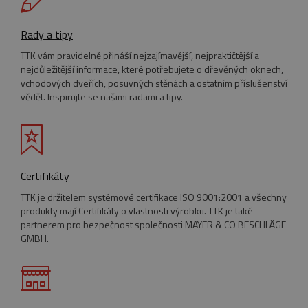
cookie
nastavuje
společnos
Rady a tipy
Doubleclic
provádí
TTK vám pravidelně přináší nejzajímavější, nejpraktičtější a
informace
tom, jak
nejdůležitější informace, které potřebujete o dřevěných oknech,
koncový
vchodových dveřích, posuvných stěnách a ostatním příslušenství
uživatel
vědět. Inspirujte se našimi radami a tipy.
používá
webové
stránky a
jakoukoli
reklamu,
kterou
koncový
uživatel
mohl vidě
Certifikáty
před
návštěvo
TTK je držitelem systémové certifikace ISO 9001:2001 a všechny
uvedenéh
produkty mají Certifikáty o vlastnosti výrobku. TTK je také
webu.
partnerem pro bezpečnost společnosti MAYER & CO BESCHLÄGE
GMBH.