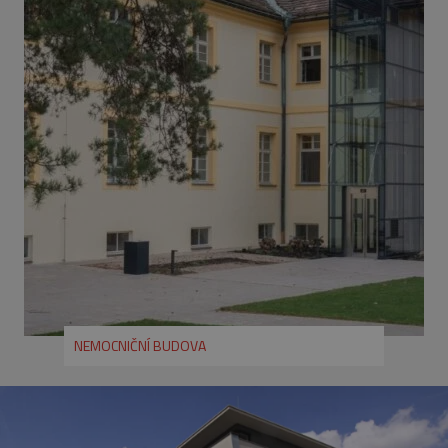
VISITOR_PRIVACY_METADATA
5
YouTube
měsíců
.youtube.com
4
týdny
NEMOCNIČNÍ BUDOVA
Provider
/
Název
Vyprší
Popis
Název
Provider
Doména
/
Doména
Vyprší
Popis