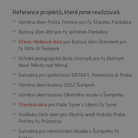
a slouží k
videí.
výpočtu údajů o
Reference projektů, které jsme realizovali:
návštěvnících,
VISITOR_INFO1_LIVE
5 měsíců
Tento
Google LLC
relacích a
4 týdny
soubor
.youtube.com
kampaních pro
cookie
Výměna oken Pošta Trutnov pro fy Staveko Pardubice
analytické
nastavuje
přehledy webů.
Youtube k
Bytový dům Jíčín pro fy Ječmínek Pardubice
sledování
_ga_MEFKZ091QN
.eurooknattk.cz
1 rok
Tento soubor
uživatelsk
1
cookie používá
Dřevo-hliníková okna
pro Bytový dům Šternberk pro
předvoleb
měsíc
Google Analytics
pro videa
fy SAN-JV Šumperk
k zachování
Youtube
stavu relace.
vložená d
Střední pedagogická škola Litomyšl pro fy Alufront
webů; mů
také určit,
Nové Město nad Metují
zda
návštěvní
Eurookna pro společnost DATART, Pernerova ul. Praha
webu
používá
Výměna oken budovy OSSZ Šumperk
novou ne
starou ver
Výměna oken budovy Okresního soudu v Šumperku
rozhraní
Youtube.
Dřevěná okna
pro Palác Syner v Liberci fy Syner
_gcl_au
2 měsíce 4
Tento
Google LLC
týdny
soubor
.eurooknattk.cz
Dodávka části oken pro Obytný areál Hvězda Praha
cookie
nastavuje
Petřiny fy Průmstav
společnos
Doubleclic
Eurookna pro rekonstrukci divadla v Šumperku fy
provádí
Fortex
informace