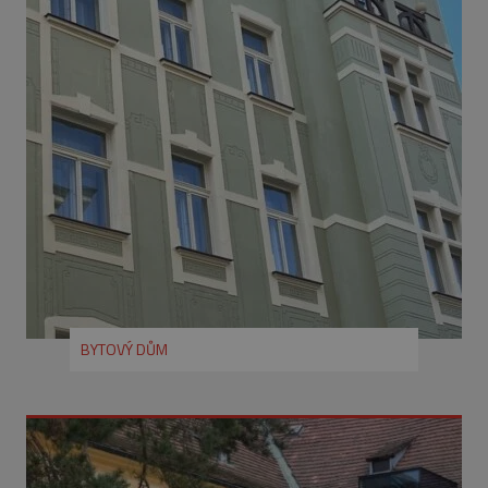
CookieScriptConsent
1 rok
CookieScript
www.eurooknattk.cz
_GRECAPTCHA
5
Google LLC
Google Privacy Policy
měsíců
www.google.com
BYTOVÝ DŮM
4
týdny