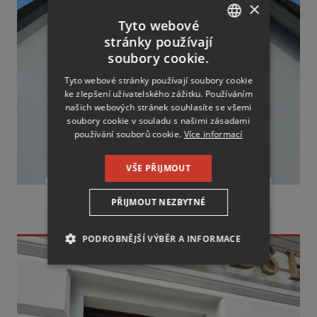
×
Tyto webové
stránky používají
CZECH
soubory cookie.
ENGLISH
Tyto webové stránky používají soubory cookie
ke zlepšení uživatelského zážitku. Používáním
RUSSIAN
našich webových stránek souhlasíte se všemi
GERMAN
soubory cookie v souladu s našimi zásadami
používání souborů cookie.
Více informací
VŠE PŘIJMOUT
RODINNÝ DŮM
PŘIJMOUT NEZBYTNÉ
PODROBNĚJŠÍ VÝBĚR A INFORMACE
NEZBYTNĚ NUTNÉ SOUBORY
VÝKONOVÉ SOUBORY