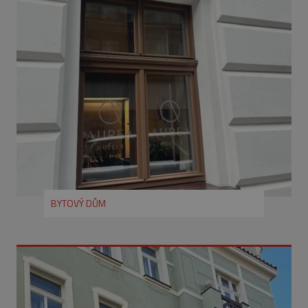
SOUBORY CÍLENÍ
FUNKČNÍ SOUBORY
NEZAŘAZENÉ SOUBORY
Nezbytně nutné soubory
Výkonové soubory
Soubory cílení
Funkční soubory
Nezařazené soubory
BYTOVÝ DŮM
Nezbytně nutné soubory cookie umožňují
základní funkce webových stránek, jako je
přihlášení uživatele a správa účtu. Webové
stránky nelze bez nezbytně nutných souborů
cookie správně používat.
Název
Provider
/
Doména
Vyprší
pum-7412
*.eurooknattk.cz
1
hodina