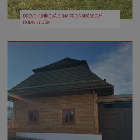
DŘEVOHLINÍKOVÁ OKNA PRO NADČASOVÝ
RODINNÝ DŮM