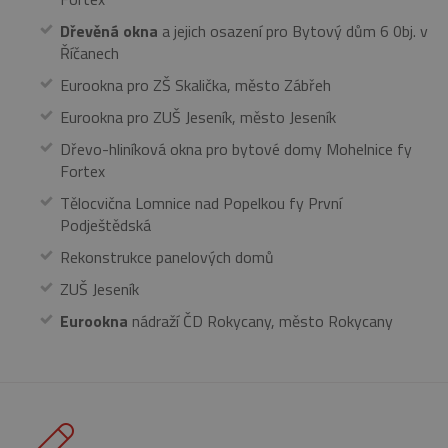
tom, jak
koncový
Dřevěná okna
a jejich osazení pro Bytový dům 6 0bj. v
uživatel
Říčanech
používá
webové
stránky a
Eurookna pro ZŠ Skalička, město Zábřeh
jakoukoli
reklamu,
Eurookna pro ZUŠ Jeseník, město Jeseník
kterou
koncový
Dřevo-hliníková okna pro bytové domy Mohelnice fy
uživatel
mohl vidě
Fortex
před
návštěvo
Tělocvična Lomnice nad Popelkou fy První
uvedenéh
webu.
Podještědská
_fbp
2 měsíce 4
Používá
Meta Platform
Rekonstrukce panelových domů
týdny
Facebook 
Inc.
poskytová
.eurooknattk.cz
ZUŠ Jeseník
řady
reklamníc
Eurookna
nádraží ČD Rokycany, město Rokycany
produktů,
jako je
nabízení 
v reálném
čase od
inzerentů
třetích str
IDE
1 rok
Tento
Google LLC
soubor
.doubleclick.net