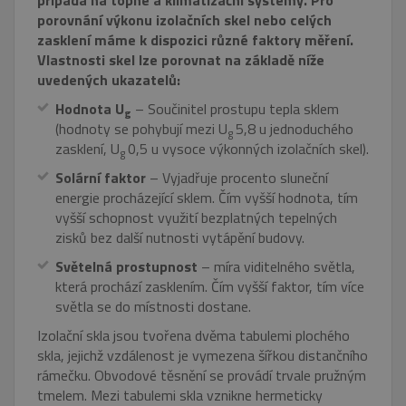
připadá na topné a klimatizační systémy. Pro
porovnání výkonu izolačních skel nebo celých
zasklení máme k dispozici různé faktory měření.
Vlastnosti skel lze porovnat na základě níže
uvedených ukazatelů:
Hodnota U
– Součinitel prostupu tepla sklem
g
(hodnoty se pohybují mezi U
5,8 u jednoduchého
g
zasklení, U
0,5 u vysoce výkonných izolačních skel).
g
Solární faktor
– Vyjadřuje procento sluneční
energie procházející sklem. Čím vyšší hodnota, tím
vyšší schopnost využití bezplatných tepelných
zisků bez další nutnosti vytápění budovy.
Světelná prostupnost
– míra viditelného světla,
která prochází zasklením. Čím vyšší faktor, tím více
světla se do místnosti dostane.
Izolační skla jsou tvořena dvěma tabulemi plochého
skla, jejichž vzdálenost je vymezena šířkou distančního
rámečku. Obvodové těsnění se provádí trvale pružným
tmelem. Mezi tabulemi skla vznikne hermeticky