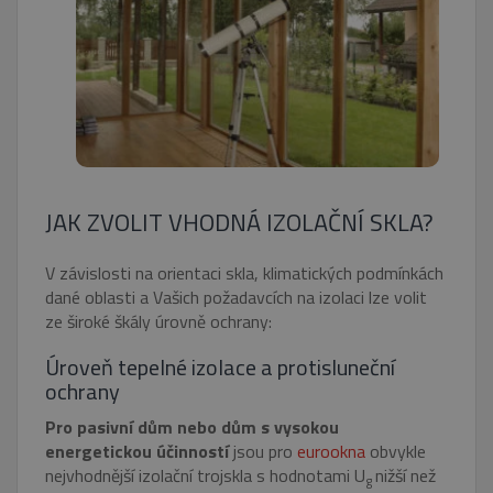
JAK ZVOLIT VHODNÁ IZOLAČNÍ SKLA?
V závislosti na orientaci skla, klimatických podmínkách
dané oblasti a Vašich požadavcích na izolaci lze volit
ze široké škály úrovně ochrany:
Úroveň tepelné izolace a protisluneční
ochrany
Pro pasivní dům nebo dům s vysokou
energetickou účinností
jsou pro
eurookna
obvykle
nejvhodnější izolační trojskla s hodnotami U
nižší než
g