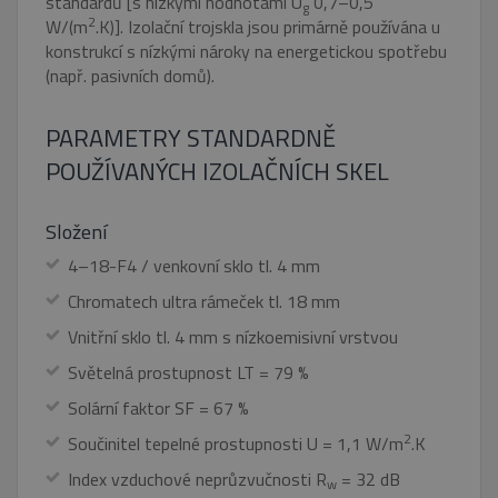
standardů [s nízkými hodnotami U
0,7–0,5
g
2
W/(m
.K)]. Izolační trojskla jsou primárně používána u
_GRECAPTCHA
5
Google LLC
Google Privacy Policy
měsíců
www.google.com
konstrukcí s nízkými nároky na energetickou spotřebu
4
(např. pasivních domů).
týdny
PARAMETRY STANDARDNĚ
POUŽÍVANÝCH IZOLAČNÍCH SKEL
VISITOR_PRIVACY_METADATA
5
YouTube
měsíců
.youtube.com
Složení
4
týdny
4–18-F4 / venkovní sklo tl. 4 mm
Chromatech ultra rámeček tl. 18 mm
Vnitřní sklo tl. 4 mm s nízkoemisivní vrstvou
Světelná prostupnost LT = 79 %
Solární faktor SF = 67 %
2
Součinitel tepelné prostupnosti U = 1,1 W/m
.K
Index vzduchové neprůzvučnosti R
= 32 dB
w