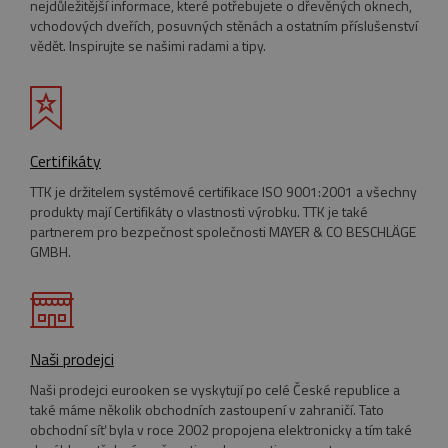
nejdůležitější informace, které potřebujete o dřevěných oknech,
novou ne
starou ver
vchodových dveřích, posuvných stěnách a ostatním příslušenství
rozhraní
vědět. Inspirujte se našimi radami a tipy.
Youtube.
_gcl_au
2 měsíce 4
Tento
Google LLC
týdny
soubor
.eurooknattk.cz
cookie
nastavuje
společnos
Doubleclic
Certifikáty
provádí
informace
tom, jak
TTK je držitelem systémové certifikace ISO 9001:2001 a všechny
koncový
produkty mají Certifikáty o vlastnosti výrobku. TTK je také
uživatel
používá
partnerem pro bezpečnost společnosti MAYER & CO BESCHLÄGE
webové
GMBH.
stránky a
jakoukoli
reklamu,
kterou
koncový
uživatel
mohl vidě
před
Naši prodejci
návštěvo
uvedenéh
Naši prodejci eurooken se vyskytují po celé České republice a
webu.
také máme několik obchodních zastoupení v zahraničí. Tato
_fbp
2 měsíce 4
Používá
Meta Platform
obchodní síť byla v roce 2002 propojena elektronicky a tím také
týdny
Facebook 
Inc.