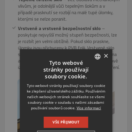
vlivům, je odolnější vůči tepelným šokům a v
případě prasknutí se rozbíjí na malé tupé úlomky,
kterými se nelze poranit.
Vrstvené a vrstvené bezpečnostní sklo
–
poskytuje nejvyšší možný stupeň bezpečnosti, lze
je rozbít jen velmi obtížně. Pokud sklo praskne,
úlomky jsou přichyceny k PVB folii. Vrstvené sklo
se používá na skleněná zábradlí, francouzská okna
×
a nebo skleněné výlohy. Folie zvyšuje jeho zvukově
Tyto webové
izolační schopnosti a napomáhá absorpci UV záření.
stránky používají
CZECH
soubory cookie.
ENGLISH
Tyto webové stránky používají soubory cookie
ke zlepšení uživatelského zážitku. Používáním
RUSSIAN
našich webových stránek souhlasíte se všemi
GERMAN
soubory cookie v souladu s našimi zásadami
používání souborů cookie.
Více informací
VŠE PŘIJMOUT