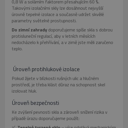
0,8 W a solárním faktorem přesahujícím 60 %.
Takovými izolačními skly lze dosáhnout nejvyšší
úrovně tepelné izolace a současně udržet skvělé
parametry světelné prostupnosti.
Do zimní zahrady
doporučujeme spíše skla s dobrou
protisluneční regulací, aby v letních měsících
nedocházelo k přehřívání, a v zimě jste měli zaručeno
teplo.
Úroveň protihlukové izolace
Pokud žijete v blízkosti rušných ulic a hlučném
prostředí, je třeba klást důraz na schopnost skel
izolovat hluk.
Úroveň bezpečnosti
Ke zvýšení pevnosti skla a zároveň snížení rizika v
případě úrazu doporučujeme použít:
Tepelně tvrzené sklo
– více odolává mechanickým