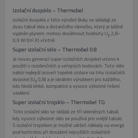
Funkční soubory
Nezařazené soubory
Izolační dvojsklo – Thermobel
Nezbytně nutné soubory cookie umožňují
základní funkce webových stránek, jako je
izolační dvojskla z této výrobní škály se skládají ze
přihlášení uživatele a správa účtu. Webové
dvou tabulí skla a distančního rámečku, který je běžně
stránky nelze bez nezbytně nutných souborů
cookie správně používat.
vyplněn plynem. mohou dosáhnout hodnoty U
2,8–
g
0,9 W/(m
.K) včetně.
2
Název
Provider
/
Doména
Vyprší
Super izolační sklo – Thermobel 0.8
pum-7412
*.eurooknattk.cz
1
hodina
Je novou generací super izolačních dvojskel určeno k
použití v rezidenčních a veřejných budovách. Toto sklo
nabízí nejlepší úroveň tepelné izolace na trhu izolačních
CookieScriptConsent
1 rok
CookieScript
dvojskel (U
0,8) a je ideálním výrobkem pro každého,
g
www.eurooknattk.cz
kdo hledá lehké, kompaktní a vysoce výkonné řešení
zasklení.
Super izolační trojsklo – Thermobel TG
Toto izolační sklo se skládá ze tří skleněných tabulí,
kdy vysoce výkonné sklo se používá pro vnější tabule.
S izolační trojsklem je možné udržet náklady na energii
pod kontrolou při dosažení nejvyšších izolačních