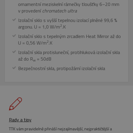
webu
ornamentní meziskelní rámečky tloušťky 6–20 mm
jedinečných
podporuj
uživatelů
soubory
v provedení
chromatech ultra
přiřazením
cookie.
náhodně
Izolační sklo s vyšší tepelnou izolací plněné 99,6 %
vygenerovaného
YSC
Zavřením
Tento
Google LLC
čísla jako
2
argonu. U = 1,0 W/m
.K
prohlížeče
soubor
.youtube.com
identifikátoru
cookie
klienta. Je
nastavuje
Izolační sklo s tepelným zrcadlem Heat Mirror až do
součástí
YouTube 
každého
2
U = 0,56 W/m
.K
sledování
požadavku na
zobrazení
stránku na webu
vložených
Izolační skla protisluneční, protihluková izolační skla
a slouží k
videí.
výpočtu údajů o
až do R
= 50dB
w
návštěvnících,
VISITOR_INFO1_LIVE
5 měsíců
Tento
Google LLC
relacích a
Bezpečnostní skla, protipožární izolační skla
4 týdny
soubor
.youtube.com
kampaních pro
cookie
analytické
nastavuje
přehledy webů.
Youtube k
sledování
_ga_MEFKZ091QN
.eurooknattk.cz
1 rok
Tento soubor
uživatelsk
1
cookie používá
předvoleb
měsíc
Google Analytics
pro videa
k zachování
Youtube
stavu relace.
vložená d
webů; mů
také určit,
zda
Rady a tipy
návštěvní
webu
TTK vám pravidelně přináší nejzajímavější, nejpraktičtější a
používá