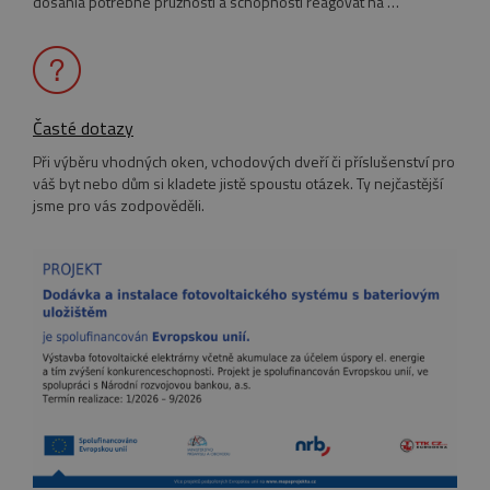
dosáhla potřebné pružnosti a schopnosti reagovat na …
poskytová
.eurooknattk.cz
řady
reklamníc
produktů,
jako je
nabízení 
v reálném
čase od
Časté dotazy
inzerentů
třetích str
Při výběru vhodných oken, vchodových dveří či příslušenství pro
IDE
1 rok
Tento
Google LLC
váš byt nebo dům si kladete jistě spoustu otázek. Ty nejčastější
soubor
.doubleclick.net
jsme pro vás zodpověděli.
cookie
nastavuje
společnos
Doubleclic
provádí
informace
tom, jak
koncový
uživatel
používá
webové
stránky a
jakoukoli
reklamu,
kterou
koncový
uživatel
mohl vidě
před