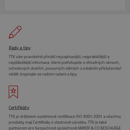
Nezbytně nutné soubory
Výkonové soubory
Soubory cílení
Funkční soubory
Nezařazené soubory
Nezbytně nutné soubory cookie umožňují
základní funkce webových stránek, jako je
Rady a tipy
přihlášení uživatele a správa účtu. Webové
stránky nelze bez nezbytně nutných souborů
TTK vám pravidelně přináší nejzajímavější, nejpraktičtější a
cookie správně používat.
nejdůležitější informace, které potřebujete o dřevěných oknech,
vchodových dveřích, posuvných stěnách a ostatním příslušenství
Název
Provider
/
Doména
Vyprší
vědět. Inspirujte se našimi radami a tipy.
pum-7412
*.eurooknattk.cz
1
hodina
CookieScriptConsent
1 rok
CookieScript
Certifikáty
www.eurooknattk.cz
TTK je držitelem systémové certifikace ISO 9001:2001 a všechny
produkty mají Certifikáty o vlastnosti výrobku. TTK je také
partnerem pro bezpečnost společnosti MAYER & CO BESCHLÄGE