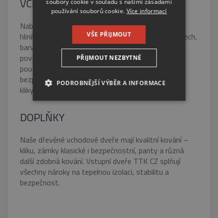
VCHODOVÉ DVEŘE A VÝPLNĚ
GERMAN
soubory cookie v souladu s našimi zásadami
používání souborů cookie.
Více informací
Nabízíme dveře sendvičové, rámové a opláštěné
VŠE PŘIJMOUT
hliníkem. Jsou k dostání v mnoha barevných odstínech,
barvy musí být odolné všem ročním obdobím,
povětrnostním podmínkám i UV záření. Sklo se
PŘIJMOUT NEZBYTNÉ
používá dvojité a trojité, hlavně kvůli izolační
bezpečnosti. Ke vchodovým dveřím nabízíme také
PODROBNĚJŠÍ VÝBĚR A INFORMACE
kliky.
NEZBYTNĚ NUTNÉ SOUBORY
DOPLŇKY
VÝKONOVÉ SOUBORY
Naše dřevěné vchodové dveře mají kvalitní kování –
kliku, zámky klasické i bezpečnostní, panty a různá
SOUBORY CÍLENÍ
další zdobná kování. Vstupní dveře TTK CZ splňují
všechny nároky na tepelnou izolaci, stabilitu a
FUNKČNÍ SOUBORY
bezpečnost.
NEZAŘAZENÉ SOUBORY