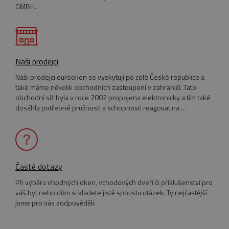
GMBH.
Naši prodejci
_GRECAPTCHA
5
Google LLC
Google Privacy Policy
měsíců
www.google.com
Naši prodejci eurooken se vyskytují po celé České republice a
4
také máme několik obchodních zastoupení v zahraničí. Tato
týdny
obchodní síť byla v roce 2002 propojena elektronicky a tím také
dosáhla potřebné pružnosti a schopnosti reagovat na …
VISITOR_PRIVACY_METADATA
5
YouTube
měsíců
.youtube.com
4
Časté dotazy
týdny
Při výběru vhodných oken, vchodových dveří či příslušenství pro
váš byt nebo dům si kladete jistě spoustu otázek. Ty nejčastější
jsme pro vás zodpověděli.