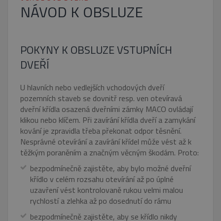
NÁVOD K OBSLUZE
POKYNY K OBSLUZE VSTUPNÍCH
DVEŘÍ
U hlavních nebo vedlejších vchodových dveří
pozemních staveb se dovnitř resp. ven otevíravá
dveřní křídla osazená dveřními zámky MACO ovládají
klikou nebo klíčem. Při zavírání křídla dveří a zamykání
kování je zpravidla třeba překonat odpor těsnění.
Nesprávné otevírání a zavírání křídel může vést až k
těžkým poraněním a značným věcným škodám. Proto:
bezpodmínečně zajistěte, aby bylo možné dveřní
křídlo v celém rozsahu otevírání až po úplné
uzavření vést kontrolovaně rukou velmi malou
rychlostí a zlehka až po dosednutí do rámu
bezpodmínečně zajistěte, aby se křídlo nikdy