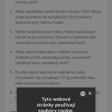
možné zavřít.
Nikdy nenatírejte dveřní kování ani jeho části. Barvy
a laky proniknou do pohyblivých částí kování a
znemožní jeho řádnou funkci.
Klíčem otáčejte pouze rukou. nikdy nepoužívejte
nářadí ani jiné pomůcky. Ohnuté či zalomené klíče
znemožní zamknutí nebo odemknutí dveří.
Nikdy neotevírejte klikou a klíčem současně.
Poškodí se tím mechanika zámku a znemožní
zamknutí nebo odemknutí dveří.
Na kliku nikdy nepůsobte nadměrnou silou.
Působením síly přesahující 15 kg poškodíte kliku
nebo mechanismus zámku.
×
Zjistíte-li stopy použití násilí, je nutné zámek nebo
kliku vyměnit.
Tyto webové
stránky používají
CZECH
soubory cookie.