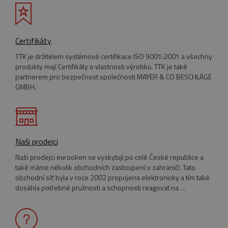
Certifikáty
TTK je držitelem systémové certifikace ISO 9001:2001 a všechny
produkty mají Certifikáty o vlastnosti výrobku. TTK je také
partnerem pro bezpečnost společnosti MAYER & CO BESCHLÄGE
GMBH.
_GRECAPTCHA
5
Google LLC
Google Privacy Policy
měsíců
www.google.com
4
týdny
Naši prodejci
Naši prodejci eurooken se vyskytují po celé České republice a
také máme několik obchodních zastoupení v zahraničí. Tato
obchodní síť byla v roce 2002 propojena elektronicky a tím také
VISITOR_PRIVACY_METADATA
5
YouTube
dosáhla potřebné pružnosti a schopnosti reagovat na …
měsíců
.youtube.com
4
týdny