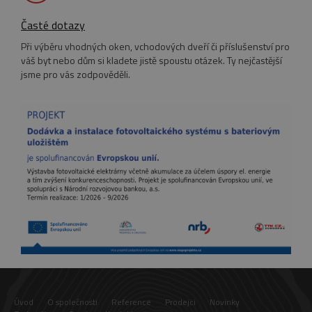
Časté dotazy
Při výběru vhodných oken, vchodových dveří či příslušenství pro
váš byt nebo dům si kladete jistě spoustu otázek. Ty nejčastější
jsme pro vás zodpověděli.
Provider
/
Název
Vyprší
Popis
Název
Provider
Doména
/
Doména
Vyprší
Popis
Provider
/
Název
Vyprší
Popis
pll_language
__Secure-YNID
.youtube.com
1 rok
5
Uložení
WP SYNTEX S.? r.l.
Doména
měsíců
nastavení
www.eurooknattk.cz
Provider
/
Název
Vyprší
Popis
4
jazyka.
_ga
1 rok
Tento název
Google LLC
Doména
týdny
Úvod
O společnosti
Reference
Prodejci
Novinky
1
souboru cookie
.eurooknattk.cz
měsíc
je spojen s