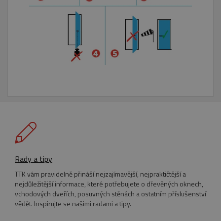
NEZAŘAZENÉ SOUBORY
Nezbytně nutné soubory
Výkonové soubory
Soubory cílení
Funkční soubory
Nezařazené soubory
Nezbytně nutné soubory cookie umožňují
základní funkce webových stránek, jako je
přihlášení uživatele a správa účtu. Webové
stránky nelze bez nezbytně nutných souborů
cookie správně používat.
Název
Provider
/
Doména
Vyprší
Rady a tipy
pum-7412
*.eurooknattk.cz
1
TTK vám pravidelně přináší nejzajímavější, nejpraktičtější a
hodina
nejdůležitější informace, které potřebujete o dřevěných oknech,
vchodových dveřích, posuvných stěnách a ostatním příslušenství
vědět. Inspirujte se našimi radami a tipy.
CookieScriptConsent
1 rok
CookieScript
www.eurooknattk.cz