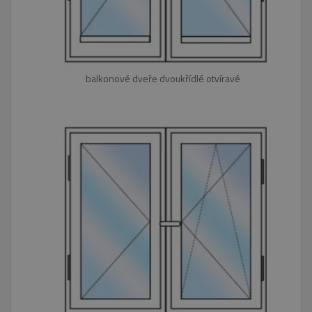
balkonové dveře dvoukřídlé otvíravé