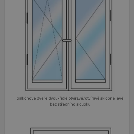
balkónové dveře dvoukřídlé otvíravé/otvíravě sklopné levé
bez středního sloupku