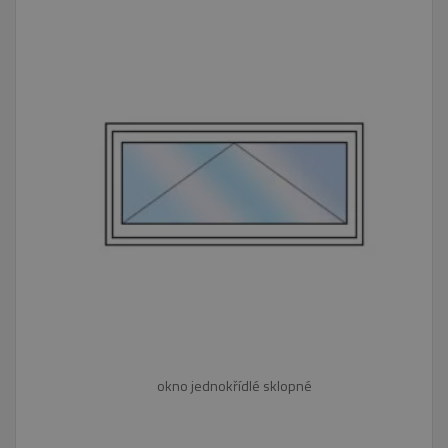
Nezbytně nutné soubory
Výkonové soubory
Soubory cílení
Funkční soubory
Nezařazené soubory
Nezbytně nutné soubory cookie umožňují
základní funkce webových stránek, jako je
přihlášení uživatele a správa účtu. Webové
stránky nelze bez nezbytně nutných souborů
cookie správně používat.
Název
Provider
/
Doména
Vyprší
pum-7412
*.eurooknattk.cz
1
hodina
CookieScriptConsent
1 rok
CookieScript
www.eurooknattk.cz
okno jednokřídlé sklopné