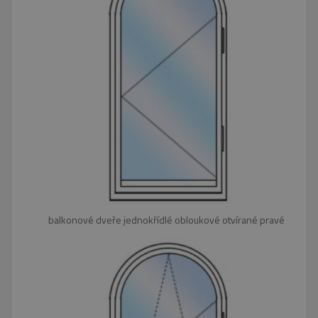
balkonové dveře jednokřídlé obloukové otvírané pravé