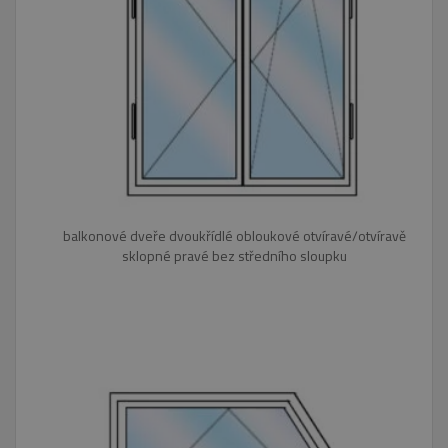
balkonové dveře dvoukřídlé obloukové otvíravé/otvíravě
sklopné pravé bez středního sloupku