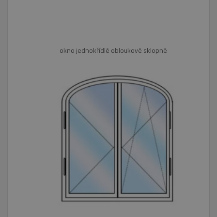
reklamu,
kterou
koncový
uživatel
mohl vidě
před
návštěvo
okno jednokřídlé obloukové sklopné
uvedenéh
webu.