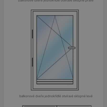
balkonové dveře jednokřídlé otvíravě sklopné pravé
balkonové dveře jednokřídlé otvíravě sklopné levé