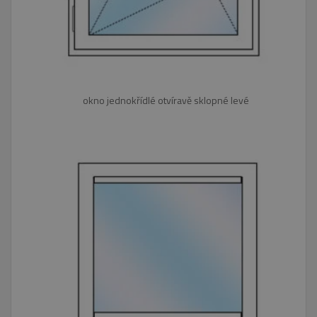
okno jednokřídlé otvíravě sklopné levé