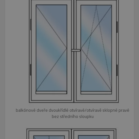
balkónové dveře dvoukřídlé otvíravé/otvíravě sklopné pravé
bez středního sloupku