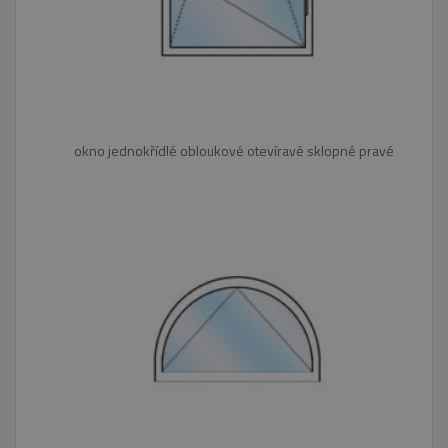
návštěvo
uvedenéh
webu.
_fbp
2 měsíce 4
Používá
Meta Platform
týdny
Facebook 
Inc.
poskytová
.eurooknattk.cz
řady
reklamníc
produktů,
okno jednokřídlé obloukové otevíravé sklopné pravé
jako je
nabízení 
v reálném
čase od
inzerentů
třetích str
IDE
1 rok
Tento
Google LLC
soubor
.doubleclick.net
cookie
nastavuje
společnos
Doubleclic
provádí
informace
tom, jak
koncový
uživatel
používá
webové
stránky a
jakoukoli