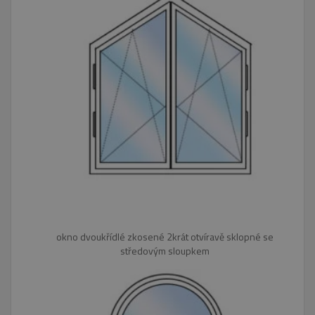
okno dvoukřídlé zkosené 2krát otvíravě sklopné se
středovým sloupkem