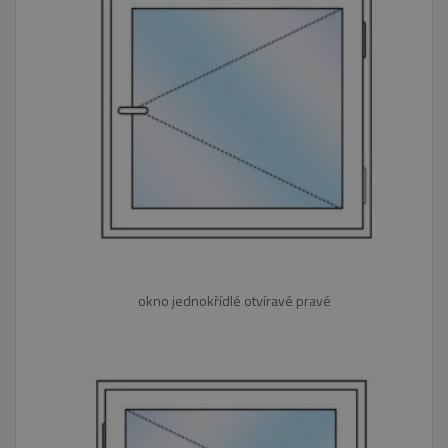
okno jednokřídlé otvíravé pravé