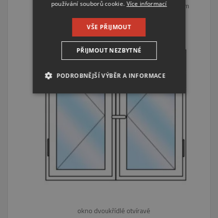
používání souborů cookie.
Více informací
okno dvoukřídlé 2krát otvíravě sklopné se středním
sloupkem
VŠE PŘIJMOUT
PŘIJMOUT NEZBYTNÉ
PODROBNĚJŠÍ VÝBĚR A INFORMACE
NEZBYTNĚ NUTNÉ SOUBORY
VÝKONOVÉ SOUBORY
SOUBORY CÍLENÍ
FUNKČNÍ SOUBORY
NEZAŘAZENÉ SOUBORY
okno dvoukřídlé otvíravé