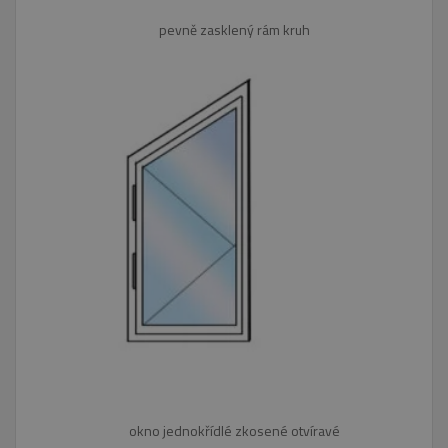
pevně zasklený rám kruh
okno jednokřídlé zkosené otvíravé