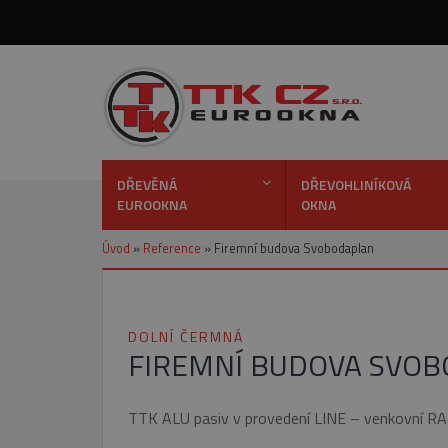
DŘEVĚNÁ
DŘEVOHLINÍKOVÁ
EUROOKNA
OKNA
Úvod
»
Reference
»
Firemní budova Svobodaplan
DOLNÍ ČERMNÁ
FIREMNÍ BUDOVA SVO
TTK ALU pasiv v provedení LINE – venkovní RA