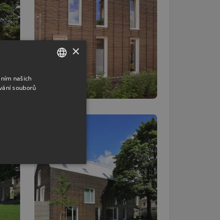
×
áním našich
CZECH
vání souborů
ENGLISH
RUSSIAN
GERMAN