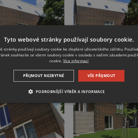
Tyto webové stránky používají soubory cookie.
é stránky používají soubory cookie ke zlepšení uživatelského zážitku. Použív
ránek souhlasíte se všemi soubory cookie v souladu s našimi zásadami použí
cookie.
Více informací
PŘIJMOUT NEZBYTNÉ
VŠE PŘIJMOUT
PODROBNĚJŠÍ VÝBĚR A INFORMACE
É SOUBORY
VÝKONOVÉ SOUBORY
SOUBORY CÍLENÍ
RY
NEZAŘAZENÉ SOUBORY