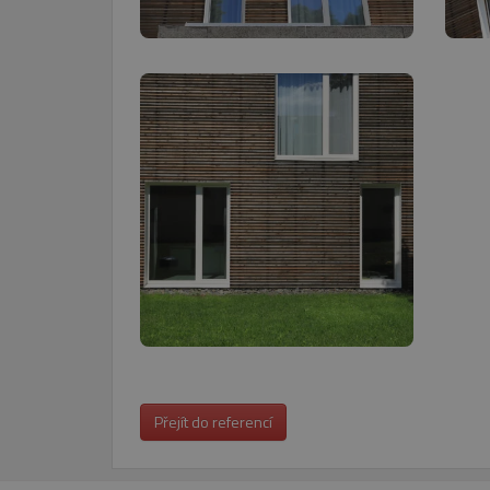
Nezbytně nutn
Nezbytně nutné soubory cook
bez nezbytně nutných soubo
Název
pum-7412
CookieScriptConsent
_GRECAPTCHA
VISITOR_PRIVACY_METAD
Google Privacy Poli
Přejít do referencí
Název