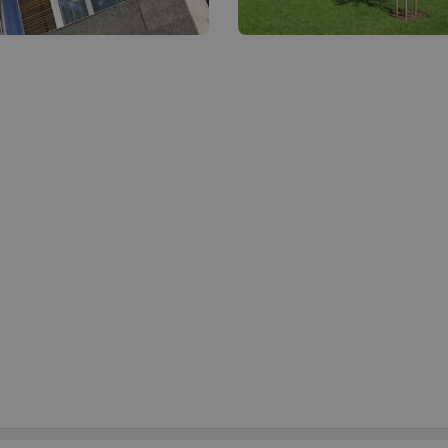
é soubory
Výkonové soubory
Soubory cílení
Funkční soubory
Neza
ie umožňují základní funkce webových stránek, jako je přihlášení uživatele a správa 
rů cookie správně používat.
Provider
/
Doména
Vyprší
Popis
*.eurooknattk.cz
1
Cookie pro zamezení duplicitního zobrazení b
hodina
1 rok
Tento soubor cookie používá služba Cookie-S
CookieScript
předvoleb souhlasu se soubory cookie návštěv
www.eurooknattk.cz
banner cookie Cookie-Script.com fungoval spr
5
Google reCAPTCHA nastaví při spuštění potře
Google LLC
měsíců
(_GRECAPTCHA) za účelem provedení analýzy ri
www.google.com
4
týdny
ATA
5
Tento soubor cookie slouží k ukládání souhlas
YouTube
cy
měsíců
soukromí pro jejich interakci s webem. Zazna
.youtube.com
4
návštěvníka s různými zásadami ochrany osob
týdny
které zajistí, že jejich preference budou v bud
respektovány.
Provider
/
Doména
Vyprší