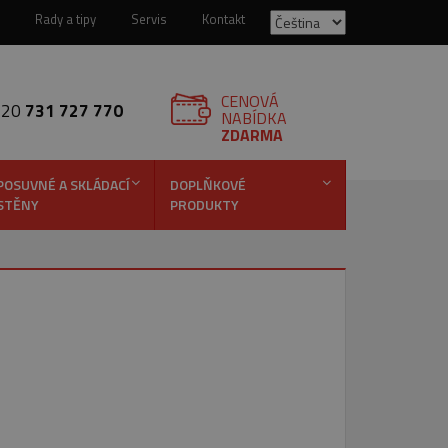
Rady a tipy
Servis
Kontakt
CENOVÁ
420
731 727 770
NABÍDKA
ZDARMA
POSUVNÉ A SKLÁDACÍ
DOPLŇKOVÉ
STĚNY
PRODUKTY