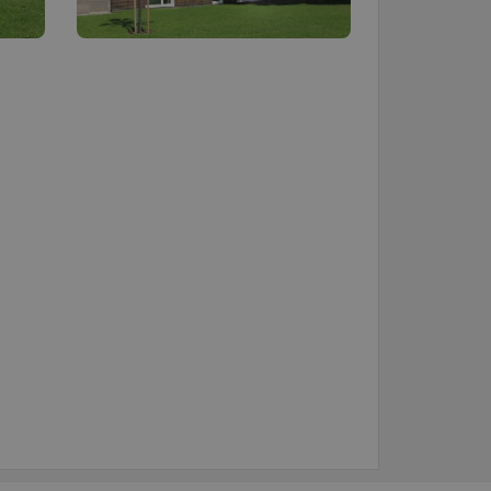
řazené soubory
účtu. Webové stránky nelze
anneru.
cript.com k zapamatování
níků. Je nutné, aby
ávně.
bný soubor cookie
zik.
u uživatele a volby
menává údaje o souhlasu
ních údajů a nastavením,
oucích sezeních
Popis