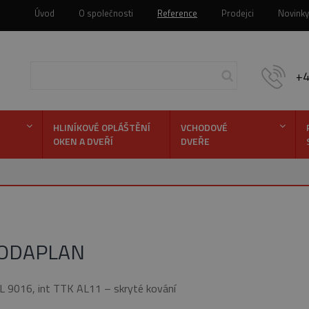
Úvod
O společnosti
Reference
Prodejci
Novinky
+
HLINÍKOVÉ OPLÁŠTĚNÍ
VCHODOVÉ
OKEN A DVEŘÍ
DVEŘE
Hledej
BODAPLAN
L 9016, int TTK AL11 – skryté kování