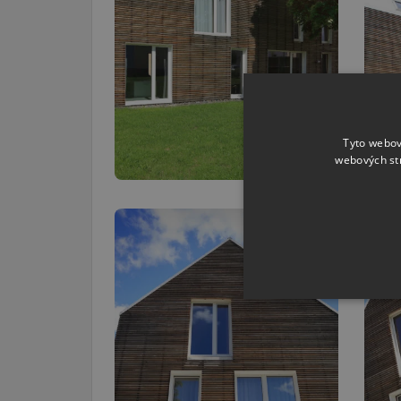
Tyto webov
webových st
NEZBYTNĚ NUTN
FUNKČNÍ SOUBO