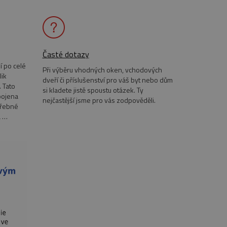
dny
a.
dny
ics - což je významná
soubor cookie se používá k
terou vlastní společnost
ého čísla jako
dporuje soubory cookie.
u na webu a slouží k
Časté dotazy
ické přehledy webů.
razení vložených videí.
í po celé
 relace.
Při výběru vhodných oken, vchodových
lik
vatelských předvoleb pro
dveří či příslušenství pro váš byt nebo dům
vštěvník webu používá
 Tato
si kladete jistě spoustu otázek. Ty
pojena
nejčastější jsme pro vás zodpověděli.
třebné
provádí informace o tom,
 reklamu, kterou koncový
a …
, jako je nabízení cen v
provádí informace o tom,
 reklamu, kterou koncový