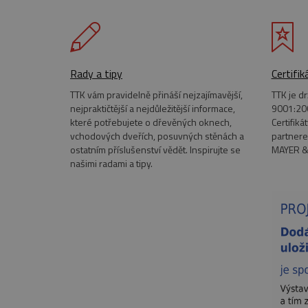
Název
Provi
Název
__Secure-YNID
Dom
Pr
Název
pll_language
Do
__Secure-ROLLOUT_TOKE
_ga
Goog
.euro
test_cookie
Go
.do
Rady a tipy
Certifik
YSC
Go
.y
_ga_MEFKZ091QN
.euro
TTK vám pravidelně přináší nejzajímavější,
TTK je d
VISITOR_INFO1_LIVE
Go
nejpraktičtější a nejdůležitější informace,
9001:200
.y
které potřebujete o dřevěných oknech,
Certifiká
vchodových dveřích, posuvných stěnách a
partnere
_gcl_au
Go
ostatním příslušenství vědět. Inspirujte se
MAYER &
.eu
našimi radami a tipy.
_fbp
Me
Inc
.eu
IDE
Go
.do