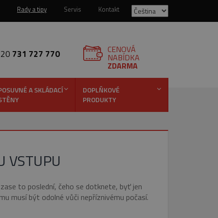
Rady a tipy
Servis
Kontakt
CENOVÁ
420
731 727 770
NABÍDKA
ZDARMA
POSUVNÉ A SKLÁDACÍ
DOPLŇKOVÉ
STĚNY
PRODUKTY
U VSTUPU
 zase to poslední, čeho se dotknete, byť jen
emu musí být odolné vůči nepříznivému počasí.