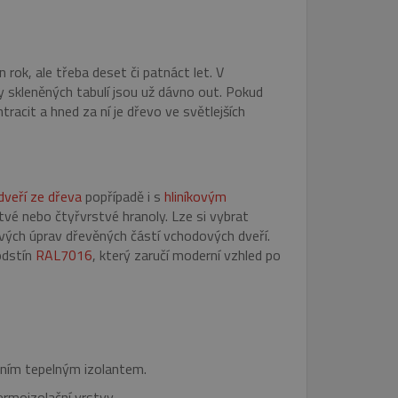
 rok, ale třeba deset či patnáct let. V
ry skleněných tabulí jsou už dávno out. Pokud
acit a hned za ní je dřevo ve světlejších
dveří ze dřeva
popřípadě i s
hliníkovým
tvé nebo čtyřvrstvé hranoly. Lze si vybrat
vých úprav dřevěných částí vchodových dveří.
 odstín
RAL7016
, který zaručí moderní vzhled po
tním tepelným izolantem.
rmoizolační vrstvy.