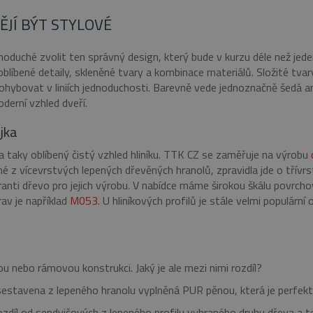
JÍ BÝT STYLOVÉ
dnoduché zvolit ten správný design, který bude v kurzu déle než jeden
oblíbené detaily, skleněné tvary a kombinace materiálů. Složité tva
ybovat v liniích jednoduchosti. Barevně vede jednoznačně šedá antr
erní vzhled dveří.
jka
 a taky oblíbený čistý vzhled hliníku. TTK CZ se zaměřuje na výrobu
 z vícevrstvých lepených dřevěných hranolů, zpravidla jde o třívrs
nti dřevo pro jejich výrobu. V nabídce máme širokou škálu povrcho
av je například
M053
. U hliníkových profilů je stále velmi populární
 nebo rámovou konstrukci. Jaký je ale mezi nimi rozdíl?
sestavena z lepeného hranolu vyplněná PUR pěnou, která je perfek
díl od sendvičových z lepeného profilu vybraného druhu dřeva a te