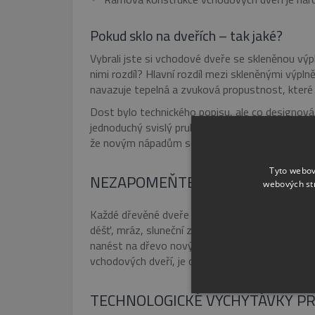
Pokud sklo na dveřích – tak jaké?
Vybrali jste si vchodové dveře se skleněnou výpln
nimi rozdíl? Hlavní rozdíl mezi skleněnými výplněm
navazuje tepelná a zvuková propustnost, které 
Dost bylo technického popisu, ale co designová
jednoduchý svislý pruh skla. U pruhů skla zůsta
že novým nápadům se meze nekladou a originalit
Tyto webov
NEZAPOMEŇTE NA ÚDRŽBU DVE
webových st
Každé dřevěné dveře potřebují pro svůj krásný v
déšť, mráz, sluneční záření a vítr. Dveře je tře
nanést na dřevo nový lak. K běžné údržbě dveří
vchodových dveří, je důležité znát
jak správně 
TECHNOLOGICKÉ VYCHYTÁVKY P
NEZBYTNĚ NUTN