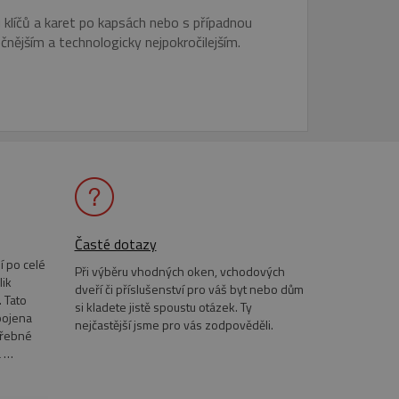
klíčů a karet po kapsách nebo s případnou
čnějším a technologicky nejpokročilejším.
řazené soubory
účtu. Webové stránky nelze
anneru.
Časté dotazy
cript.com k zapamatování
níků. Je nutné, aby
í po celé
ávně.
Při výběru vhodných oken, vchodových
lik
dveří či příslušenství pro váš byt nebo dům
bný soubor cookie
 Tato
si kladete jistě spoustu otázek. Ty
zik.
pojena
nejčastější jsme pro vás zodpověděli.
třebné
a …
u uživatele a volby
menává údaje o souhlasu
ních údajů a nastavením,
oucích sezeních