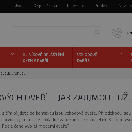
Úvod
O společnosti
Reference
Prodejci
Novinky
+
HLINÍKOVÉ OPLÁŠTĚNÍ
VCHODOVÉ
OKEN A DVEŘÍ
DVEŘE
Hledej
mout už u vstupu
ÝCH DVEŘÍ – JAK ZAUJMOUT UŽ 
, s čím přijdete do kontaktu jsou vchodové dveře. Při odchodu jsou
lat první dojem a také důkladně zabezpečit váš majetek. K tomu vš
it. Podle čeho vybrat moderní dveře?