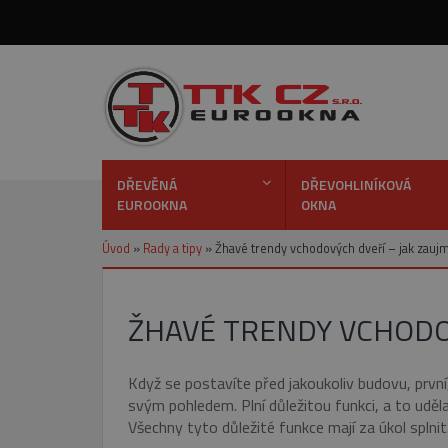
DŘEVĚNÁ
DŘEVOHLINÍKOVÁ
EUROOKNA
OKNA
Úvod
»
Rady a tipy
»
Žhavé trendy vchodových dveří – jak zauj
ŽHAVÉ TRENDY VCHODOV
Když se postavíte před jakoukoliv budovu, první
svým pohledem. Plní důležitou funkci, a to udě
Všechny tyto důležité funkce mají za úkol spln