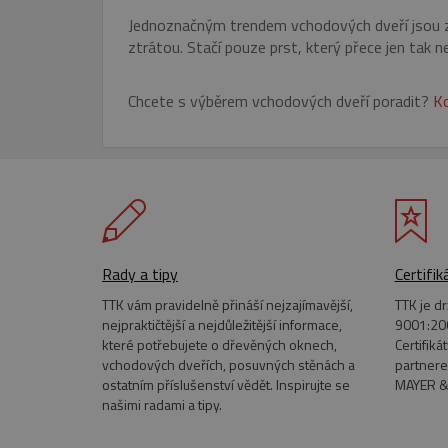
Jednoznačným trendem vchodových dveří jsou zá
FUNKČNÍ SOUBO
ztrátou. Stačí pouze prst, který přece jen tak n
Chcete s výběrem vchodových dveří poradit?
Ko
Nezbytně nutn
Nezbytně nutné soubory cook
bez nezbytně nutných soubo
Název
pum-7412
Rady a tipy
Certifik
CookieScriptConsent
TTK vám pravidelně přináší nejzajímavější,
TTK je d
nejpraktičtější a nejdůležitější informace,
9001:200
_GRECAPTCHA
které potřebujete o dřevěných oknech,
Certifiká
vchodových dveřích, posuvných stěnách a
partnere
ostatním příslušenství vědět. Inspirujte se
MAYER &
VISITOR_PRIVACY_METAD
našimi radami a tipy.
Google Privacy Poli