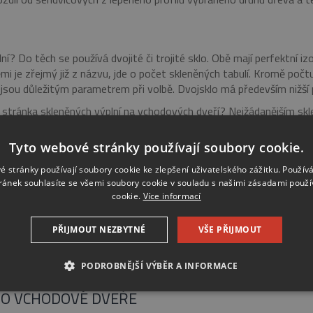
í? Do těch se používá dvojité či trojité sklo. Obě mají perfektní izo
i je zřejmý již z názvu, jde o počet skleněných tabulí. Kromě počtu sk
jsou důležitým parametrem při volbě. Dvojsklo má především nižší 
 stránka skleněných výplní na vchodových dveří? Nejžádanějším skl
neme, protože velmi oblíbené jsou také vodorovné pruhy nad sebou v
a je vítaná!
Tyto webové stránky používají soubory cookie.
é stránky používají soubory cookie ke zlepšení uživatelského zážitku. Použív
ŘÍ
ránek souhlasíte se všemi soubory cookie v souladu s našimi zásadami použí
cookie.
Více informací
zhled alespoň čtyřikrát do roka chvíli vaší péče. Dřevo čelí rozmar
ba pohledem zkontrolovat, zda se na nich nevyskytují drobné trhlinky
PŘIJMOUT NEZBYTNÉ
VŠE PŘIJMOUT
 postačí hadřík s mýdlovou vodou a po umytí vysušit do sucha. Pr
pečovat o vchodové dveře
.
PODROBNĚJŠÍ VÝBĚR A INFORMACE
RO VCHODOVÉ DVEŘE
É SOUBORY
VÝKONOVÉ SOUBORY
SOUBORY CÍLENÍ