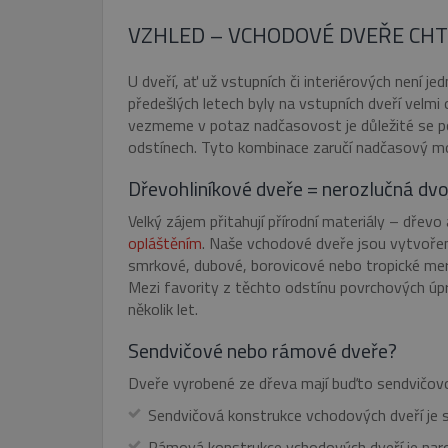
VZHLED – VCHODOVÉ DVEŘE CHTĚ
U dveří, ať už vstupních či interiérových není je
předešlých letech byly na vstupních dveří velmi 
vezmeme v potaz nadčasovost je důležité se poh
odstínech. Tyto kombinace zaručí nadčasový mod
Dřevohliníkové dveře = nerozlučná dvo
Velký zájem přitahují přírodní materiály – dřevo
opláštěním
. Naše vchodové dveře jsou vytvořené
smrkové, dubové, borovicové nebo tropické mera
Mezi favority z těchto odstínu povrchových úpr
několik let.
Sendvičové nebo rámové dveře?
Dveře vyrobené ze dřeva mají buďto sendvičovou
Sendvičová konstrukce vchodových dveří je 
Rámová konstrukce vchodových dveří je naroz