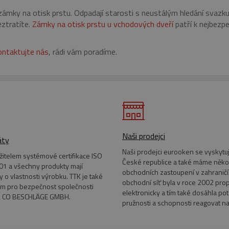
mky na otisk prstu. Odpadají starosti s neustálým hledání svazku 
RY
NEZAŘAZENÉ SOUBORY
eztratíte.
Zámky na otisk prstu u vchodových dveří
patří k nejbezpe
ntaktujte nás
, rádi vám poradíme.
é soubory
Výkonové soubory
Soubory cílení
Funkční soubory
Neza
ie umožňují základní funkce webových stránek, jako je přihlášení uživatele a správa 
rů cookie správně používat.
Provider
/
Doména
Vyprší
Popis
*.eurooknattk.cz
1
Cookie pro zamezení duplicitního zobrazení b
hodina
Naši prodejci
áty
1 rok
Tento soubor cookie používá služba Cookie-S
CookieScript
předvoleb souhlasu se soubory cookie návštěv
www.eurooknattk.cz
Naši prodejci eurooken se vyskytuj
banner cookie Cookie-Script.com fungoval spr
ržitelem systémové certifikace ISO
České republice a také máme něko
1 a všechny produkty mají
5
Google reCAPTCHA nastaví při spuštění potře
Google LLC
obchodních zastoupení v zahraničí.
ty o vlastnosti výrobku. TTK je také
měsíců
(_GRECAPTCHA) za účelem provedení analýzy ri
www.google.com
obchodní síť byla v roce 2002 pro
4
m pro bezpečnost společnosti
týdny
elektronicky a tím také dosáhla po
 CO BESCHLÄGE GMBH.
pružnosti a schopnosti reagovat n
ATA
5
Tento soubor cookie slouží k ukládání souhlas
YouTube
cy
měsíců
soukromí pro jejich interakci s webem. Zazna
.youtube.com
4
návštěvníka s různými zásadami ochrany osob
týdny
které zajistí, že jejich preference budou v bud