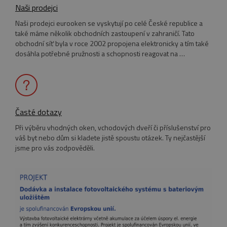
Naši prodejci
Naši prodejci eurooken se vyskytují po celé České republice a
také máme několik obchodních zastoupení v zahraničí. Tato
_GRECAPTCHA
5
Google LLC
Google Privacy Policy
obchodní síť byla v roce 2002 propojena elektronicky a tím také
měsíců
www.google.com
dosáhla potřebné pružnosti a schopnosti reagovat na …
4
týdny
Časté dotazy
VISITOR_PRIVACY_METADATA
5
YouTube
měsíců
.youtube.com
Při výběru vhodných oken, vchodových dveří či příslušenství pro
4
váš byt nebo dům si kladete jistě spoustu otázek. Ty nejčastější
týdny
jsme pro vás zodpověděli.