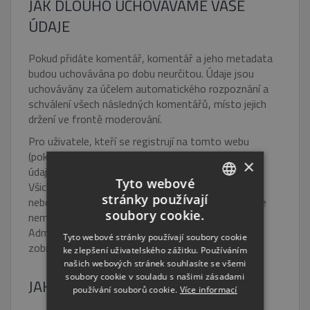
JAK DLOUHO UCHOVÁVÁME VAŠE
ÚDAJE
Pokud přidáte komentář, komentář a jeho metadata
budou uchovávána po dobu neurčitou. Údaje jsou
uchovávány za účelem automatického rozpoznání a
schválení všech následných komentářů, místo jejich
držení ve frontě moderování.
Pro uživatele, kteří se registrují na tomto webu
(pokud mají tuto možnost), ukládáme také osobní
×
údaje, které uvádějí ve svém uživatelském profilu.
Tyto webové
Všichni uživatelé mohou kdykoliv vidět, upravovat
stránky používají
nebo smazat své osobní údaje (s výjimkou toho, že
CZECH
soubory cookie.
nemohou změnit své uživatelské jméno).
ENGLISH
Administrátoři webu mohou také tyto informace
Tyto webové stránky používají soubory cookie
zobrazit a upravovat.
ke zlepšení uživatelského zážitku. Používáním
RUSSIAN
našich webových stránek souhlasíte se všemi
GERMAN
soubory cookie v souladu s našimi zásadami
JAKÁ MÁTE PRÁVA?
používání souborů cookie.
Více informací