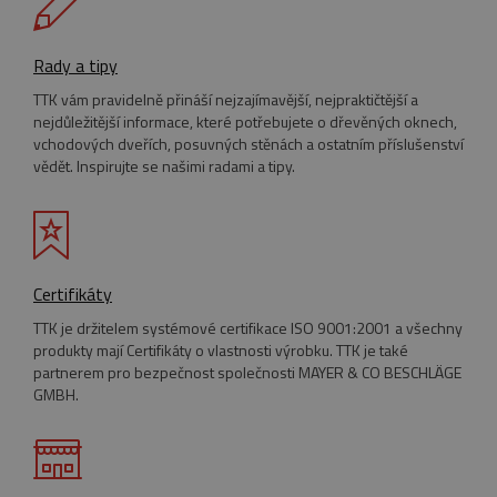
Výkonové soubory
Soubory cílení
Funkční soubory
Nezařazené soubory
Rady a tipy
TTK vám pravidelně přináší nejzajímavější, nejpraktičtější a
Nezbytně nutné soubory cookie umožňují
základní funkce webových stránek, jako je
nejdůležitější informace, které potřebujete o dřevěných oknech,
přihlášení uživatele a správa účtu. Webové
vchodových dveřích, posuvných stěnách a ostatním příslušenství
stránky nelze bez nezbytně nutných souborů
vědět. Inspirujte se našimi radami a tipy.
cookie správně používat.
Název
Provider
/
Doména
Vyprší
pum-7412
*.eurooknattk.cz
1
hodina
Certifikáty
TTK je držitelem systémové certifikace ISO 9001:2001 a všechny
CookieScriptConsent
1 rok
CookieScript
produkty mají Certifikáty o vlastnosti výrobku. TTK je také
www.eurooknattk.cz
partnerem pro bezpečnost společnosti MAYER & CO BESCHLÄGE
GMBH.