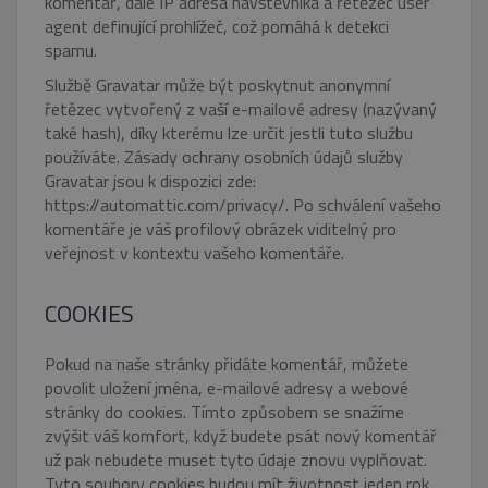
komentář, dále IP adresa návštěvníka a řetězec user
agent definující prohlížeč, což pomáhá k detekci
spamu.
Službě Gravatar může být poskytnut anonymní
řetězec vytvořený z vaší e-mailové adresy (nazývaný
také hash), díky kterému lze určit jestli tuto službu
používáte. Zásady ochrany osobních údajů služby
Gravatar jsou k dispozici zde:
https://automattic.com/privacy/. Po schválení vašeho
komentáře je váš profilový obrázek viditelný pro
veřejnost v kontextu vašeho komentáře.
COOKIES
Pokud na naše stránky přidáte komentář, můžete
povolit uložení jména, e-mailové adresy a webové
stránky do cookies. Tímto způsobem se snažíme
zvýšit váš komfort, když budete psát nový komentář
už pak nebudete muset tyto údaje znovu vyplňovat.
Tyto soubory cookies budou mít životnost jeden rok.