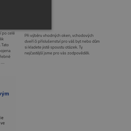
GERMAN
Časté dotazy
í po celé
Při výběru vhodných oken, vchodových
lik
dveří či příslušenství pro váš byt nebo dům
 Tato
si kladete jistě spoustu otázek. Ty
pojena
nejčastější jsme pro vás zodpověděli.
třebné
a …
řazené soubory
účtu. Webové stránky nelze
anneru.
cript.com k zapamatování
níků. Je nutné, aby
ávně.