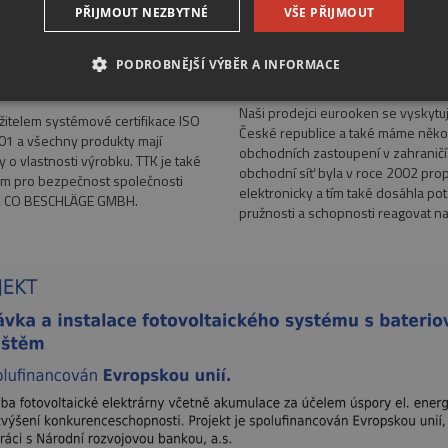
PŘIJMOUT NEZBYTNÉ
VŠE PŘIJMOUT
PODROBNĚJŠÍ VÝBĚR A INFORMACE
Naši prodejci
áty
É SOUBORY
VÝKONOVÉ SOUBORY
SOUBORY CÍLENÍ
Naši prodejci eurooken se vyskytuj
ržitelem systémové certifikace ISO
České republice a také máme něko
1 a všechny produkty mají
obchodních zastoupení v zahraničí.
RY
NEZAŘAZENÉ SOUBORY
ty o vlastnosti výrobku. TTK je také
obchodní síť byla v roce 2002 pro
m pro bezpečnost společnosti
elektronicky a tím také dosáhla po
 CO BESCHLÄGE GMBH.
pružnosti a schopnosti reagovat n
é soubory
Výkonové soubory
Soubory cílení
Funkční soubory
Neza
ie umožňují základní funkce webových stránek, jako je přihlášení uživatele a správa 
rů cookie správně používat.
Provider
/
Doména
Vyprší
Popis
*.eurooknattk.cz
1
Cookie pro zamezení duplicitního zobrazení b
hodina
1 rok
Tento soubor cookie používá služba Cookie-S
CookieScript
předvoleb souhlasu se soubory cookie návštěv
www.eurooknattk.cz
banner cookie Cookie-Script.com fungoval spr