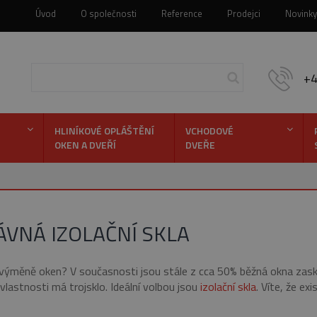
Úvod
O společnosti
Reference
Prodejci
Novinky
+
HLINÍKOVÉ OPLÁŠTĚNÍ
VCHODOVÉ
OKEN A DVEŘÍ
DVEŘE
Hledej
VNÁ IZOLAČNÍ SKLA
ři výměně oken? V současnosti jsou stále z cca 50% běžná okna za
vlastnosti má trojsklo. Ideální volbou jsou
izolační skla
. Víte, že ex