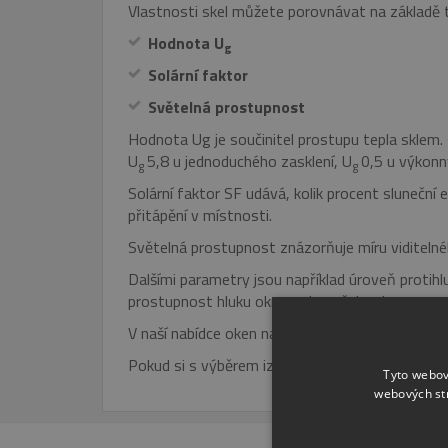
Vlastnosti skel můžete porovnávat na základě 
Hodnota U
g
Solární faktor
Světelná prostupnost
Hodnota Ug je součinitel prostupu tepla sklem. Č
U
5,8 u jednoduchého zasklení, U
0,5 u výkonný
g
g
Solární faktor SF udává, kolik procent sluneční
přitápění v místnosti.
Světelná prostupnost znázorňuje míru viditelnéh
Dalšími parametry jsou například úroveň protihlu
prostupnost hluku oknem do vašeho domova.
V naší nabídce oken najdete několik typů izolační
Pokud si s výběrem izolačního skla nebudete vě
Tyto webov
webových st