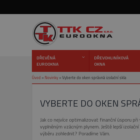
DŘEVĚNÁ
DŘEVOHLINÍKOVÁ
EUROOKNA
OKNA
Úvod
»
Novinky
»
Vyberte do oken správná izolační skla
VYBERTE DO OKEN SPRÁ
Jak co nejvíce optimalizovat finanční úsporu p
vyplněným vzácným plynem. Ještě lepší izolační 
výběru zohlednit? Poradíme Vám.