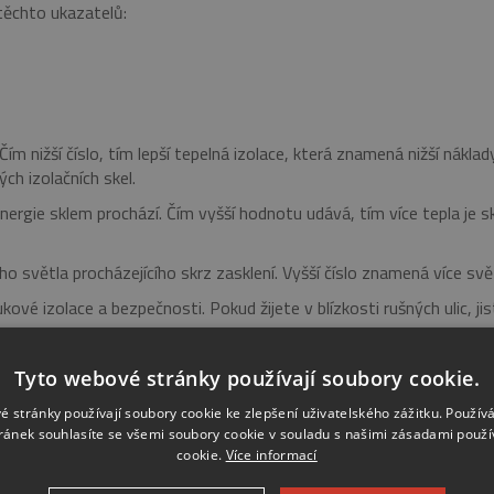
těchto ukazatelů:
ím nižší číslo, tím lepší tepelná izolace, která znamená nižší nákl
ch izolačních skel.
 energie sklem prochází. Čím vyšší hodnotu udává, tím více tepla je
o světla procházejícího skrz zasklení. Vyšší číslo znamená více svě
kové izolace a bezpečnosti. Pokud žijete v blízkosti rušných ulic, 
ch skel, včetně protipožárního skla.
Tyto webové stránky používají soubory cookie.
dět rady, obraťte se na nás.
é stránky používají soubory cookie ke zlepšení uživatelského zážitku. Použív
ránek souhlasíte se všemi soubory cookie v souladu s našimi zásadami použí
cookie.
Více informací