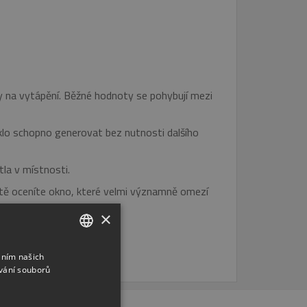
ady na vytápění. Běžné hodnoty se pohybují mezi
 sklo schopno generovat bez nutnosti dalšího
tla v místnosti.
jistě oceníte okno, které velmi významně omezí
×
áním našich
CZECH
vání souborů
ENGLISH
RUSSIAN