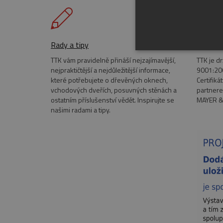
Rady a tipy
Certifik
NEZBYTNĚ NUTN
TTK vám pravidelně přináší nejzajímavější,
TTK je d
nejpraktičtější a nejdůležitější informace,
9001:200
FUNKČNÍ SOUBO
které potřebujete o dřevěných oknech,
Certifiká
vchodových dveřích, posuvných stěnách a
partnere
ostatním příslušenství vědět. Inspirujte se
MAYER &
našimi radami a tipy.
Nezbytně nutn
Nezbytně nutné soubory cook
bez nezbytně nutných soubo
Název
pum-7412
CookieScriptConsent