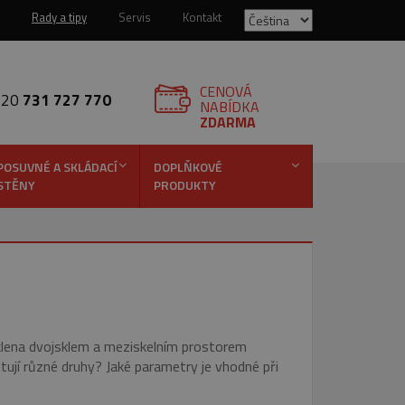
Rady a tipy
Servis
Kontakt
CENOVÁ
420
731 727 770
NABÍDKA
ZDARMA
POSUVNÉ A SKLÁDACÍ
DOPLŇKOVÉ
STĚNY
PRODUKTY
sklena dvojsklem a meziskelním prostorem
istují různé druhy? Jaké parametry je vhodné při