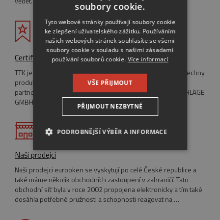
vědět. Inspirujte se našimi radami a tipy.
soubory cookie.
ENGLISH
Tyto webové stránky používají soubory cookie
ke zlepšení uživatelského zážitku. Používáním
RUSSIAN
našich webových stránek souhlasíte se všemi
GERMAN
soubory cookie v souladu s našimi zásadami
Certifikáty
používání souborů cookie.
Více informací
TTK je držitelem systémové certifikace ISO 9001:2001 a všechny
produkty mají Certifikáty o vlastnosti výrobku. TTK je také
VŠE PŘIJMOUT
partnerem pro bezpečnost společnosti MAYER & CO BESCHLÄGE
GMBH.
PŘIJMOUT NEZBYTNÉ
PODROBNĚJŠÍ VÝBĚR A INFORMACE
Naši prodejci
NEZBYTNĚ NUTNÉ SOUBORY
Naši prodejci eurooken se vyskytují po celé České republice a
VÝKONOVÉ SOUBORY
také máme několik obchodních zastoupení v zahraničí. Tato
obchodní síť byla v roce 2002 propojena elektronicky a tím také
dosáhla potřebné pružnosti a schopnosti reagovat na …
SOUBORY CÍLENÍ