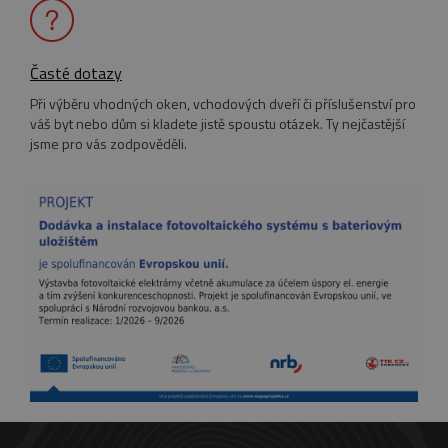
FUNKČNÍ SOUBORY
NEZAŘAZENÉ SOUBORY
Časté dotazy
Při výběru vhodných oken, vchodových dveří či příslušenství pro
váš byt nebo dům si kladete jistě spoustu otázek. Ty nejčastější
jsme pro vás zodpověděli.
Nezbytně nutné soubory
Výkonové soubory
Soubory cílení
Funkční soubory
Nezařazené soubory
Nezbytně nutné soubory cookie umožňují
základní funkce webových stránek, jako je
přihlášení uživatele a správa účtu. Webové
stránky nelze bez nezbytně nutných souborů
cookie správně používat.
Název
Provider
/
Doména
Vyprší
pum-7412
*.eurooknattk.cz
1
hodina