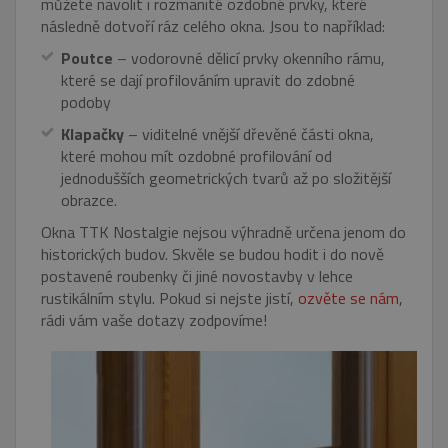
můžete navolit i rozmanité ozdobné prvky, které
následně dotvoří ráz celého okna. Jsou to například:
Poutce
– vodorovné dělicí prvky okenního rámu,
které se dají profilováním upravit do zdobné
podoby
Klapačky
– viditelné vnější dřevěné části okna,
které mohou mít ozdobné profilování od
jednodušších geometrických tvarů až po složitější
obrazce.
Okna TTK Nostalgie nejsou výhradně určena jenom do
historických budov. Skvěle se budou hodit i do nově
postavené roubenky či jiné novostavby v lehce
rustikálním stylu. Pokud si nejste jistí,
ozvěte se nám
,
rádi vám vaše dotazy zodpovíme!