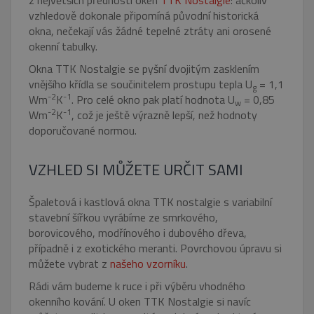
z největších předností oken
TTK Nostalgie
: ačkoliv
vzhledově dokonale připomíná původní historická
okna, nečekají vás žádné tepelné ztráty ani orosené
okenní tabulky.
Okna TTK Nostalgie se pyšní dvojitým zasklením
vnějšího křídla se součinitelem prostupu tepla U
= 1,1
g
-2
-1
Wm
K
. Pro celé okno pak platí hodnota U
= 0,85
w
-2
-1
Wm
K
, což je ještě výrazně lepší, než hodnoty
doporučované normou.
VZHLED SI MŮŽETE URČIT SAMI
Špaletová i kastlová okna TTK nostalgie s variabilní
stavební šířkou vyrábíme ze smrkového,
borovicového, modřínového i dubového dřeva,
případně i z exotického meranti. Povrchovou úpravu si
můžete vybrat z
našeho vzorníku
.
Rádi vám budeme k ruce i při výběru vhodného
okenního kování. U oken TTK Nostalgie si navíc