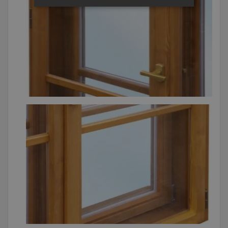
NEZBYTNĚ NUTNÉ SOUBORY
VÝKONOVÉ SOUBORY
SOUBORY CÍLENÍ
FUNKČNÍ SOUBORY
NEZAŘAZENÉ SOUBORY
Nezbytně nutné soubory
Výkonové soubory
Soubory cílení
Funkční soubory
Nezařazené soubory
Nezbytně nutné soubory cookie umožňují
základní funkce webových stránek, jako je
přihlášení uživatele a správa účtu. Webové
stránky nelze bez nezbytně nutných souborů