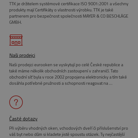
TTK je držitelem systémové certifikace ISO 9001:2001 a všechny
produkty mají Certifikáty o vlastnosti výrobku. TTK je také
partnerem pro bezpečnost společnosti MAYER & CO BESCHLÄGE
GMBH.
VISITOR_PRIVACY_METADATA
5
YouTube
měsíců
.youtube.com
4
týdny
Naši prodejci
Naši prodejci eurooken se vyskytují po celé České republice a
také máme několik obchodních zastoupení v zahraničí. Tato
obchodní síť byla v roce 2002 propojena elektronicky a tím také
dosáhla potřebné pružnosti a schopnosti reagovat na …
Časté dotazy
Při výběru vhodných oken, vchodových dveří či příslušenství pro
váš byt nebo dům si kladete jistě spoustu otázek. Ty nejčastější