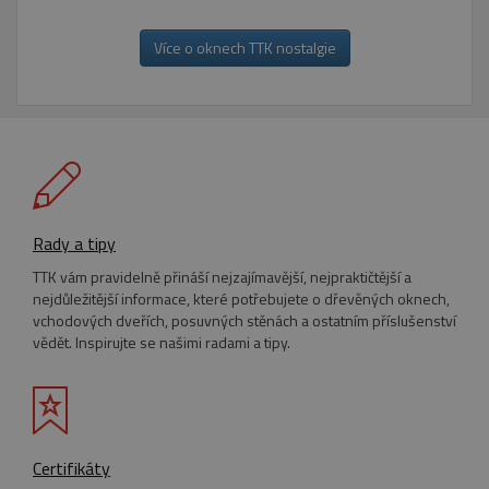
cookie správně používat.
Více o oknech TTK nostalgie
Název
Provider
/
Doména
Vyprší
pum-7412
*.eurooknattk.cz
1
hodina
CookieScriptConsent
1 rok
CookieScript
www.eurooknattk.cz
Rady a tipy
TTK vám pravidelně přináší nejzajímavější, nejpraktičtější a
nejdůležitější informace, které potřebujete o dřevěných oknech,
vchodových dveřích, posuvných stěnách a ostatním příslušenství
vědět. Inspirujte se našimi radami a tipy.
_GRECAPTCHA
5
Google LLC
Google Privacy Policy
měsíců
www.google.com
4
týdny
Certifikáty