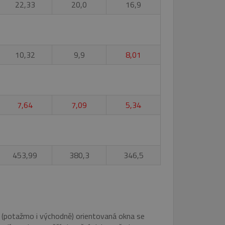
22,33
20,0
16,9
10,32
9,9
8,01
řazené soubory
účtu. Webové stránky nelze
7,64
7,09
5,34
anneru.
cript.com k zapamatování
níků. Je nutné, aby
ávně.
453,99
380,3
346,5
bný soubor cookie
zik.
u uživatele a volby
menává údaje o souhlasu
ních údajů a nastavením,
ně (potažmo i východně) orientovaná okna se
oucích sezeních