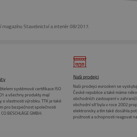
í magazínu Stavebnictví a interiér 08/2017.
Naši prodejci
áty
Naši prodejci eurooken se vyskytuj
ržitelem systémové certifikace ISO
České republice a také máme něko
1 a všechny produkty mají
obchodních zastoupení v zahraničí.
ty o vlastnosti výrobku. TTK je také
obchodní síť byla v roce 2002 pro
m pro bezpečnost společnosti
elektronicky a tím také dosáhla po
 CO BESCHLÄGE GMBH.
pružnosti a schopnosti reagovat n