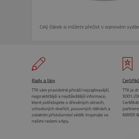
Celý článek si můžete přečíst v srpnovém vydán
Rady a tipy
Certifik
TTK vám pravidelně přináší nejzajímavější,
TTK je d
nejpraktičtější a nejdůležitější informace,
9001:200
které potřebujete o dřevěných oknech,
Certifiká
vchodových dveřích, posuvných stěnách a
partnere
ostatním příslušenství vědět. Inspirujte se
MAYER &
našimi radami a tipy.