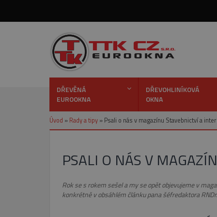
DŘEVĚNÁ
DŘEVOHLINÍKOVÁ
EUROOKNA
OKNA
Úvod
»
Rady a tipy
»
Psali o nás v magazínu Stavebnictví a inter
PSALI O NÁS V MAGAZÍN
Rok se s rokem sešel a my se opět objevujeme v magazí
konkrétně v obsáhlém článku pana šéfredaktora RNDr. 