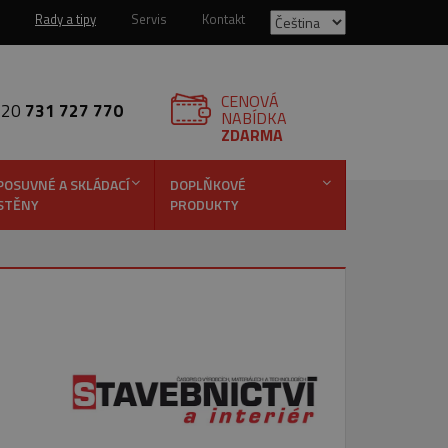
Rady a tipy
Servis
Kontakt
CENOVÁ
420
731 727 770
NABÍDKA
ZDARMA
POSUVNÉ A SKLÁDACÍ
DOPLŇKOVÉ
STĚNY
PRODUKTY