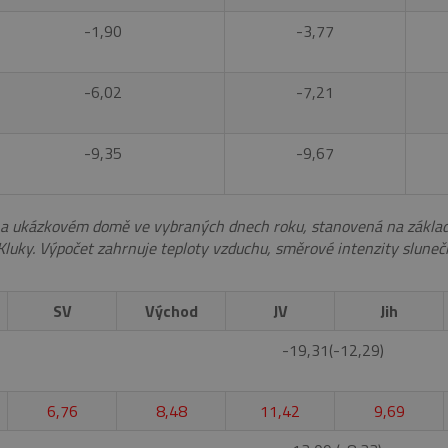
-1,90
-3,77
-6,02
-7,21
-9,35
-9,67
na ukázkovém domě ve vybraných dnech roku, stanovená na zákla
Kluky. Výpočet zahrnuje teploty vzduchu, směrové intenzity slunečn
SV
Východ
JV
Jih
-19,31(-12,29)
6,76
8,48
11,42
9,69