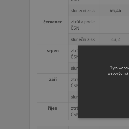
sluneční zisk
46,44
červenec
ztráta podle
ČSN
sluneční zisk
43,2
srpen
ztráta podle
ČSN
sluneční zisk
36,34
Tyto webov
webových st
září
ztráta podle
ČSN
sluneční zisk
23,94
říjen
ztráta podle
ČSN
NEZBYTNĚ NUTN