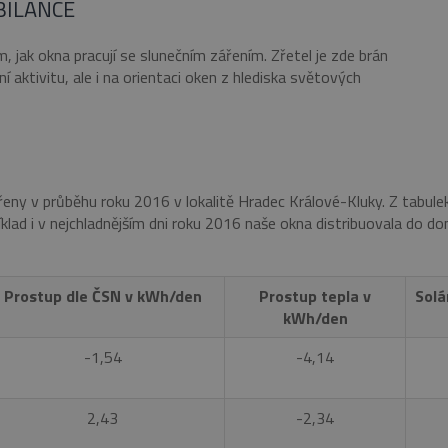
BILANCE
 jak okna pracují se slunečním zářením. Zřetel je zde brán
í aktivitu, ale i na orientaci oken z hlediska světových
ny v průběhu roku 2016 v lokalitě Hradec Králové-Kluky. Z tabulek
íklad i v nejchladnějším dni roku 2016 naše okna distribuovala do dom
Prostup dle ČSN v kWh/den
Prostup tepla v
Solá
kWh/den
-1,54
-4,14
2,43
-2,34