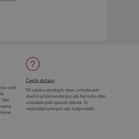
Časté dotazy
í po celé
Při výběru vhodných oken, vchodových
lik
dveří či příslušenství pro váš byt nebo dům
 Tato
si kladete jistě spoustu otázek. Ty
pojena
nejčastější jsme pro vás zodpověděli.
třebné
a …