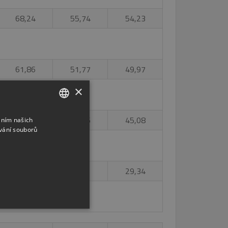
68,24
55,74
54,23
61,86
51,77
49,97
×
60,12
49,16
45,08
áním našich
CZECH
vání souborů
ENGLISH
RUSSIAN
40,4
33,91
29,34
GERMAN