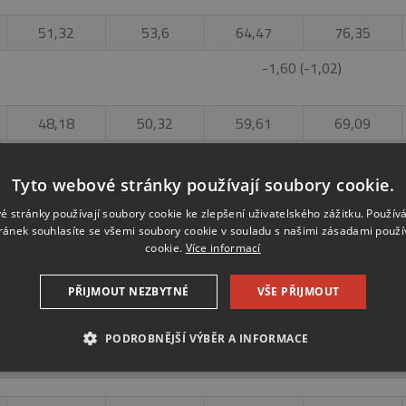
51,32
53,6
64,47
76,35
-1,60 (-1,02)
48,18
50,32
59,61
69,09
-1,39 (-0,89)
Tyto webové stránky používají soubory cookie.
41,59
46,4
57,24
67,07
é stránky používají soubory cookie ke zlepšení uživatelského zážitku. Použív
ránek souhlasíte se všemi soubory cookie v souladu s našimi zásadami použí
-5,09 (-3,24)
cookie.
Více informací
PŘIJMOUT NEZBYTNÉ
VŠE PŘIJMOUT
26,32
30,73
39,21
43,33
-8,93 (-5,68)
PODROBNĚJŠÍ VÝBĚR A INFORMACE
É SOUBORY
VÝKONOVÉ SOUBORY
SOUBORY CÍLENÍ