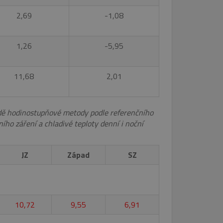
2,69
-1,08
1,26
-5,95
11,68
2,01
dě hodinostupňové metody podle referenčního
ího záření a chladivé teploty denní i noční
JZ
Západ
SZ
10,72
9,55
6,91