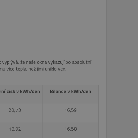
 vyplývá, že naše okna vykazují po absolutní
u více tepla, než jimi uniklo ven.
rní zisk v kWh/den
Bilance v kWh/den
20,73
16,59
18,92
16,58