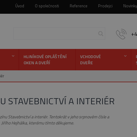
Úvod
O společnosti
Reference
Prodejci
Novinky
+
HLINÍKOVÉ OPLÁŠTĚNÍ
VCHODOVÉ
OKEN A DVEŘÍ
DVEŘE
Hledej
iér
U STAVEBNICTVÍ A INTERIÉR
nu Stavebnictví a interiér. Tentokrát v jeho srpnovém čísle a
Jiřího Hejhálka, kterému tímto děkujeme.