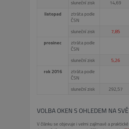
sluneční zisk
14,69
FUNKČNÍ SOUBO
listopad
ztráta podle
ČSN
sluneční zisk
7,85
Nezbytně nutn
prosinec
ztráta podle
Nezbytně nutné soubory cook
bez nezbytně nutných soubo
ČSN
Název
sluneční zisk
5,26
pum-7412
rok 2016
ztráta podle
ČSN
CookieScriptConsent
sluneční zisk
292,57
_GRECAPTCHA
VOLBA OKEN S OHLEDEM NA SV
VISITOR_PRIVACY_METAD
Google Privacy Poli
V článku se objevuje i velmi zajímavé a praktic