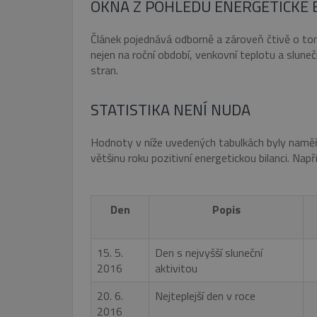
OKNA Z POHLEDU ENERGETICKÉ 
Článek pojednává odborně a zároveň čtivě o tom,
nejen na roční období, venkovní teplotu a slunečn
stran.
STATISTIKA NENÍ NUDA
Hodnoty v níže uvedených tabulkách byly naměře
většinu roku pozitivní energetickou bilanci. Např
Den
Popis
15. 5.
Den s nejvyšší sluneční
2016
aktivitou
20. 6.
Nejteplejší den v roce
2016