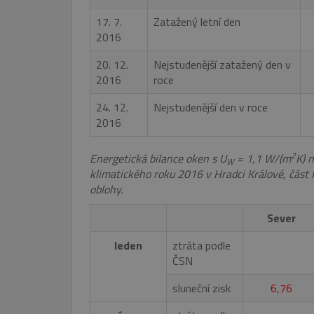
17. 7.
Zatažený letní den
2016
20. 12.
Nejstudenější zatažený den v
2016
roce
24. 12.
Nejstudenější den v roce
2016
2
Energetická bilance oken s U
= 1,1 W/(m
K) 
W
klimatického roku 2016 v Hradci Králové, část 
oblohy.
Sever
leden
ztráta podle
ČSN
sluneční zisk
6,76