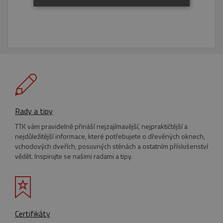
NEZBYTNĚ NUTNÉ SOUBORY
VÝKONOVÉ SOUBORY
SOUBORY CÍLENÍ
FUNKČNÍ SOUBORY
NEZAŘAZENÉ SOUBORY
Rady a tipy
TTK vám pravidelně přináší nejzajímavější, nejpraktičtější a
nejdůležitější informace, které potřebujete o dřevěných oknech,
vchodových dveřích, posuvných stěnách a ostatním příslušenství
Nezbytně nutné soubory
vědět. Inspirujte se našimi radami a tipy.
Výkonové soubory
Soubory cílení
Funkční soubory
Nezařazené soubory
Nezbytně nutné soubory cookie umožňují
základní funkce webových stránek, jako je
Certifikáty
přihlášení uživatele a správa účtu. Webové
stránky nelze bez nezbytně nutných souborů