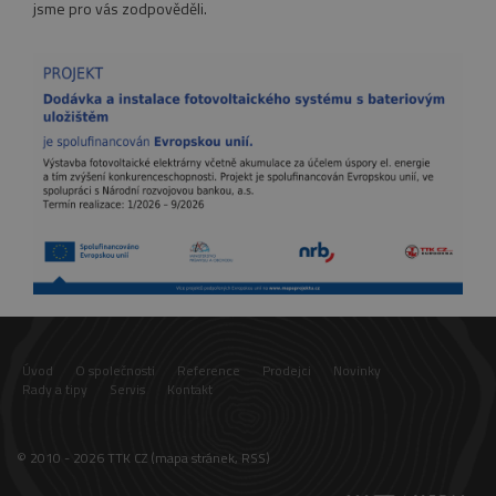
jsme pro vás zodpověděli.
VISITOR_PRIVACY_METADATA
5
YouTube
měsíců
.youtube.com
4
týdny
Úvod
O společnosti
Reference
Prodejci
Novinky
Rady a tipy
Servis
Kontakt
© 2010 - 2026 TTK CZ (
mapa stránek
,
RSS
)