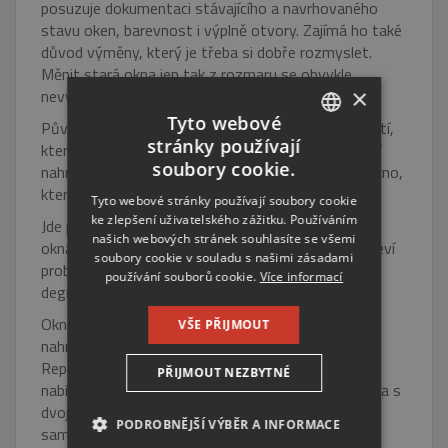
posuzuje dokumentaci stávajícího a navrhovaného
stavu oken, barevnost i výplně otvory. Zajímá ho také
důvod výměny, který je třeba si dobře rozmyslet.
Měnit stará okna jen tak z rozmaru se obvykle
×
nevyplácí.
Tyto webové
Původní dřevěná okna byla často zhotovena z částí,
stránky používají
které se dají snadno rozebrat. Mnohdy je tedy lepší
CZECH
soubory cookie.
nahradit jen rozbitou část, a ne vyměňovat celé okno,
ENGLISH
které bez problémů funguje.
Tyto webové stránky používají soubory cookie
ke zlepšení uživatelského zážitku. Používáním
RUSSIAN
Jde přitom nejen o cenu, ale i o funkčnost. Moderní
našich webových stránek souhlasíte se všemi
okna stavbu často tolik utěsní, že se následně objeví
GERMAN
soubory cookie v souladu s našimi zásadami
problémy s vlhkostí a plísněmi, vše pokračuje
používání souborů cookie.
Více informací
degradací podlah, nábytku a obkladů.
Okna v historických budovách je tedy vhodné
VŠE PŘIJMOUT
nahrazovat až tehdy, kdy opravdu není jiné řešení.
Repasovaná původní
špaletová okna
mohou
PŘIJMOUT NEZBYTNÉ
nabídnout podobné vlastnosti jako jednoduchá okna s
dvojsklem. Stačí se informovat u specialistů a
PODROBNĚJŠÍ VÝBĚR A INFORMACE
samozřejmě věc projednat s památkáři.