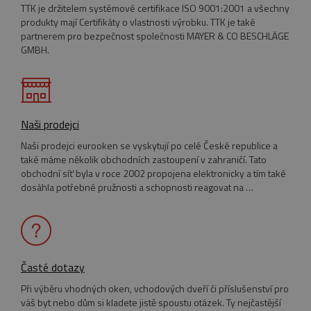
TTK je držitelem systémové certifikace ISO 9001:2001 a všechny
cookie správně používat.
produkty mají Certifikáty o vlastnosti výrobku. TTK je také
Název
Provider
/
Doména
Vyprší
partnerem pro bezpečnost společnosti MAYER & CO BESCHLÄGE
GMBH.
pum-7412
*.eurooknattk.cz
1
hodina
CookieScriptConsent
1 rok
CookieScript
www.eurooknattk.cz
Naši prodejci
Naši prodejci eurooken se vyskytují po celé České republice a
také máme několik obchodních zastoupení v zahraničí. Tato
obchodní síť byla v roce 2002 propojena elektronicky a tím také
dosáhla potřebné pružnosti a schopnosti reagovat na …
Časté dotazy
_GRECAPTCHA
5
Google LLC
Google Privacy Policy
měsíců
www.google.com
4
Při výběru vhodných oken, vchodových dveří či příslušenství pro
týdny
váš byt nebo dům si kladete jistě spoustu otázek. Ty nejčastější