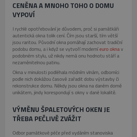
CENĚNA A MNOHO TOHO O DOMU
VYPOVÍ
I rychlé opotřebování je důvodem, proč si památkáři
autentická okna tolik cení. Čím jsou starší, tím větší
jsou raritou. Původní okna pomáhají zachovat tradiční
podobu domu, a i když se vytvoří moderní
euro okna
v
podobném stylu, už nikdy nemá onu hodnotu stáří a
nezaměnitelnou patinu.
Okna v minulosti podléhala módním vlnám, odborníci
podle nich dokážou časově zařadit dobu výstavby či
rekonstrukce domu. Někdy jsou okna na daném domě
unikátem, jindy korespondují s okny v dané lokalitě.
VÝMĚNU ŠPALETOVÝCH OKEN JE
TŘEBA PEČLIVĚ ZVÁŽIT
Odbor památkové péče před vydáním stanoviska