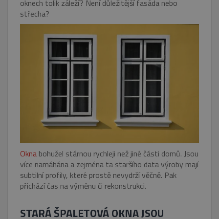
oknech tolik záleží? Není důležitější fasáda nebo
střecha?
Okna
bohužel stárnou rychleji než jiné části domů. Jsou
více namáhána a zejména ta staršího data výroby mají
subtilní profily, které prostě nevydrží věčně. Pak
přichází čas na výměnu či rekonstrukci.
STARÁ ŠPALETOVÁ OKNA JSOU