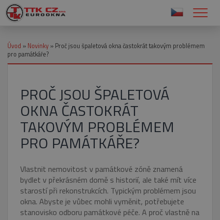
Úvod
»
Novinky
»
Proč jsou špaletová okna častokrát takovým problémem
pro památkáře?
PROČ JSOU ŠPALETOVÁ
OKNA ČASTOKRÁT
TAKOVÝM PROBLÉMEM
PRO PAMÁTKÁŘE?
Vlastnit nemovitost v památkové zóně znamená
bydlet v překrásném domě s historií, ale také mít více
starostí při rekonstrukcích. Typickým problémem jsou
okna. Abyste je vůbec mohli vyměnit, potřebujete
stanovisko odboru památkové péče. A proč vlastně na