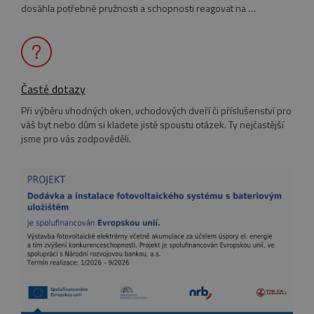
dosáhla potřebné pružnosti a schopnosti reagovat na …
FUNKČNÍ SOUBORY
NEZAŘAZENÉ SOUBORY
Časté dotazy
Při výběru vhodných oken, vchodových dveří či příslušenství pro
Nezbytně nutné soubory
váš byt nebo dům si kladete jistě spoustu otázek. Ty nejčastější
jsme pro vás zodpověděli.
Výkonové soubory
Soubory cílení
Funkční soubory
Nezařazené soubory
Nezbytně nutné soubory cookie umožňují
základní funkce webových stránek, jako je
přihlášení uživatele a správa účtu. Webové
stránky nelze bez nezbytně nutných souborů
cookie správně používat.
Název
Provider
/
Doména
Vyprší
pum-7412
*.eurooknattk.cz
1
hodina