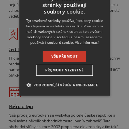
stránky používají
nejdůležitější informace, které potřebujete o dřevěných oknech,
CZECH
vchodových dveřích, posuvných stěnách a ostatním příslušenství
soubory cookie.
vědět. Inspirujte se našimi radami a tipy.
ENGLISH
Tyto webové stránky používají soubory cookie
ke zlepšení uživatelského zážitku. Používáním
RUSSIAN
našich webových stránek souhlasíte se všemi
GERMAN
soubory cookie v souladu s našimi zásadami
používání souborů cookie.
Více informací
Certifikáty
VŠE PŘIJMOUT
TTK je držitelem systémové certifikace ISO 9001:2001 a všechny
produkty mají Certifikáty o vlastnosti výrobku. TTK je také
partnerem pro bezpečnost společnosti MAYER & CO BESCHLÄGE
PŘIJMOUT NEZBYTNÉ
GMBH.
PODROBNĚJŠÍ VÝBĚR A INFORMACE
NEZBYTNĚ NUTNÉ SOUBORY
Naši prodejci
VÝKONOVÉ SOUBORY
Naši prodejci eurooken se vyskytují po celé České republice a
také máme několik obchodních zastoupení v zahraničí. Tato
SOUBORY CÍLENÍ
obchodní síť byla v roce 2002 propojena elektronicky a tím také