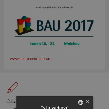
www.bau-muenchen.com
Rady a tipy
×
Tyto webové
TTK vám pravidelně přináší nejzajímavější, nejpraktičtější a