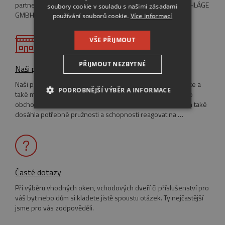
partnerem pro bezpečnost společnosti MAYER & CO BESCHLÄGE
GERMAN
soubory cookie v souladu s našimi zásadami
GMBH.
používání souborů cookie.
Více informací
VŠE PŘIJMOUT
PŘIJMOUT NEZBYTNÉ
Naši prodejci
Naši prodejci eurooken se vyskytují po celé České republice a
PODROBNĚJŠÍ VÝBĚR A INFORMACE
také máme několik obchodních zastoupení v zahraničí. Tato
obchodní síť byla v roce 2002 propojena elektronicky a tím také
NEZBYTNĚ NUTNÉ SOUBORY
dosáhla potřebné pružnosti a schopnosti reagovat na …
VÝKONOVÉ SOUBORY
SOUBORY CÍLENÍ
Časté dotazy
FUNKČNÍ SOUBORY
Při výběru vhodných oken, vchodových dveří či příslušenství pro
váš byt nebo dům si kladete jistě spoustu otázek. Ty nejčastější
jsme pro vás zodpověděli.
NEZAŘAZENÉ SOUBORY