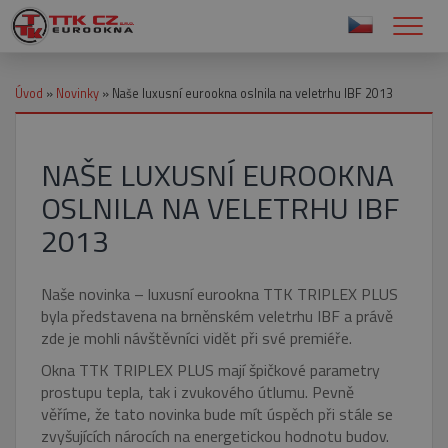
Úvod
»
Novinky
»
Naše luxusní eurookna oslnila na veletrhu IBF 2013
NAŠE LUXUSNÍ EUROOKNA
OSLNILA NA VELETRHU IBF
2013
Naše novinka – luxusní eurookna TTK TRIPLEX PLUS
byla představena na brněnském veletrhu IBF a právě
zde je mohli návštěvníci vidět při své premiéře.
Okna TTK TRIPLEX PLUS mají špičkové parametry
prostupu tepla, tak i zvukového útlumu. Pevně
věříme, že tato novinka bude mít úspěch při stále se
zvyšujících nárocích na energetickou hodnotu budov.