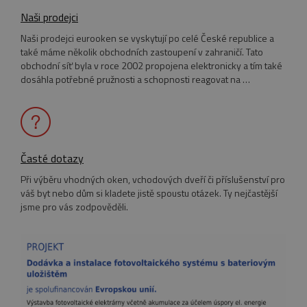
hodina
Naši prodejci
Naši prodejci eurooken se vyskytují po celé České republice a
také máme několik obchodních zastoupení v zahraničí. Tato
CookieScriptConsent
1 rok
CookieScript
obchodní síť byla v roce 2002 propojena elektronicky a tím také
www.eurooknattk.cz
dosáhla potřebné pružnosti a schopnosti reagovat na …
Časté dotazy
Při výběru vhodných oken, vchodových dveří či příslušenství pro
váš byt nebo dům si kladete jistě spoustu otázek. Ty nejčastější
jsme pro vás zodpověděli.
_GRECAPTCHA
5
Google LLC
Google Privacy Policy
měsíců
www.google.com
4
týdny