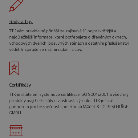
SOUBORY CÍLENÍ
Rady a tipy
FUNKČNÍ SOUBORY
TTK vám pravidelně přináší nejzajímavější, nejpraktičtější a
nejdůležitější informace, které potřebujete o dřevěných oknech,
NEZAŘAZENÉ SOUBORY
vchodových dveřích, posuvných stěnách a ostatním příslušenství
vědět. Inspirujte se našimi radami a tipy.
Nezbytně nutné soubory
Výkonové soubory
Soubory cílení
Certifikáty
Funkční soubory
Nezařazené soubory
TTK je držitelem systémové certifikace ISO 9001:2001 a všechny
Nezbytně nutné soubory cookie umožňují
produkty mají Certifikáty o vlastnosti výrobku. TTK je také
základní funkce webových stránek, jako je
partnerem pro bezpečnost společnosti MAYER & CO BESCHLÄGE
přihlášení uživatele a správa účtu. Webové
GMBH.
stránky nelze bez nezbytně nutných souborů
cookie správně používat.
Název
Provider
/
Doména
Vyprší
pum-7412
*.eurooknattk.cz
1