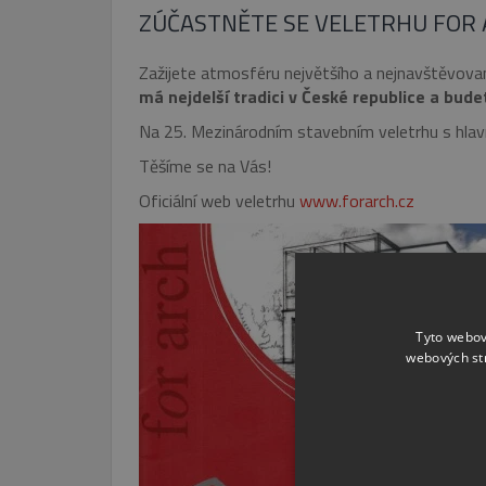
ZÚČASTNĚTE SE VELETRHU FOR 
Zažijete atmosféru největšího a nejnavštěvova­n
má nejdelší tradici v České republice a bud
Na 25. Mezinárodním stavebním veletrhu s hlavn
Těšíme se na Vás!
Oficiální web veletrhu
www.forarch.cz
Tyto webov
webových st