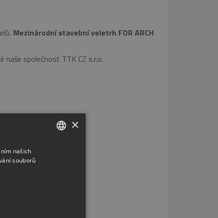
elů.
Mezinárodní stavební veletrh FOR ARCH
é naše společnost TTK CZ s.r.o.
×
áním našich
CZECH
vání souborů
ENGLISH
RUSSIAN
GERMAN