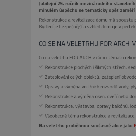
Jubilejní 25. ročník mezinárodního stavebn
minulém úspěchu se tematicky opět zaměř
Rekonstrukce a revitalizace domu má spoustu př
Bydlení je bezpečnější a vzhled domu je v perfe
CO SE NA VELETRHU FOR ARCH 
Co na veletrhu FOR ARCH v rámci tématu rekons
Rekonstrukce plochých i šikmých střech, sed
Zateplování celých objektů, zateplení obvod
Opravy a výměna vnitřních rozvodů vody, plyn
Rekonstrukce a výměna oken, dveří nebo do
Rekonstrukce, výstavba, opravy balkónů, lodži
Všeobecně téma rekonstrukce a revitalizace.
Na veletrhu proběhnou současně akce jako