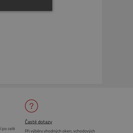
řazené soubory
účtu. Webové stránky nelze
anneru.
cript.com k zapamatování
níků. Je nutné, aby
ávně.
bný soubor cookie
Časté dotazy
zik.
í po celé
Při výběru vhodných oken, vchodových