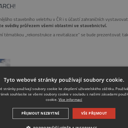
ARCH!
ějšího stavebního veletrhu v ČR i s účastí zahraničních vystavovat
ete svědky průřezem všemi oblastmi ve stavebnictví.
í tématikou „rekonstrukce a revitalizace“ se bude prezentovat tak
Tyto webové stránky používají soubory cookie.
é stránky používají soubory cookie ke zlepšení uživatelského zážitku. Použív
ránek souhlasíte se všemi soubory cookie v souladu s našimi zásadami použí
cookie.
Více informací
PŘIJMOUT NEZBYTNÉ
VŠE PŘIJMOUT