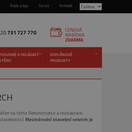
Rady a tipy
Servis
Kontakt
CENOVÁ
420
731 727 770
NABÍDKA
ZDARMA
POSUVNÉ A SKLÁDACÍ
DOPLŇKOVÉ
STĚNY
PRODUKTY
RCH
měřen na téma Rekonstrukce a revitalizace.
stavebnictví.
Mezinárodní stavební veletrh je