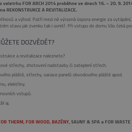
ího veletrhu FOR ARCH 2014 proběhne ve dnech 16. – 20. 9. 2
í na REKONSTRUKCE A REVITALIZACE.
ínosů a výhod. Patří mezi ně výrazná úspora energie za vytápění,
ktním stavu jak zvenku tak i uvnitř. Při vstupu do domu Vás čeká p
MŮŽETE DOZVĚDĚT?
trukce a revitalizace naleznete?
lové střechy, zhotovení nadstavby či zateplení střech.
ového pláště, střechy, sanace panelů obvodového pláště apod.
u, elektřiny.
movních vstupů.
í aj.
FOR THERM
,
FOR WOOD
,
BAZÉNY
, SAUNY & SPA a FOR WASTE