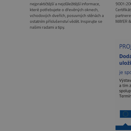
nejpraktičtější a nejdůležitější informace,
9001:200
VISITOR_PRIVACY_METAD
které potřebujete o dřevěných oknech,
Certifiká
Google Privacy Poli
vchodových dveřích, posuvných stěnách a
partnere
ostatním příslušenství vědět. Inspirujte se
MAYER &
našimi radami a tipy.
Název
Název
Provi
Název
__Secure-YNID
Dom
Pr
Název
pll_language
Do
__Secure-ROLLOUT_TOKE
_ga
Goog
.euro
test_cookie
Go
.do
YSC
Go
.y
_ga_MEFKZ091QN
.euro
VISITOR_INFO1_LIVE
Go
.y
_gcl_au
Go
.eu
_fbp
Me
Inc
.eu