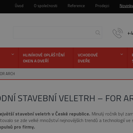
Úvod
O společnosti
Reference
Prodejci
Novinky
+
HLINÍKOVÉ OPLÁŠTĚNÍ
VCHODOVÉ
OKEN A DVEŘÍ
DVEŘE
Hledej
 FOR ARCH
RODNÍ STAVEBNÍ VELETRH – FOR A
jvětší stavební veletrh v České republice.
Minulý ročník byl za
ntovalo se zde velké množství nejnovějších trendů a technologií ve 
mpulsů pro firmy.