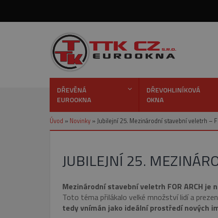
DŘEVĚNÁ
DŘEVOHLINÍKOVÁ
EUROOKNA
OKNA
Úvod
»
Novinky
»
Jubilejní 25. Mezinárodní stavební veletrh –
JUBILEJNÍ 25. MEZINÁ
Mezinárodní stavební veletrh FOR ARCH je ne
Toto téma přilákalo velké množství lidí a preze
tedy vnímán jako ideální prostředí nových i