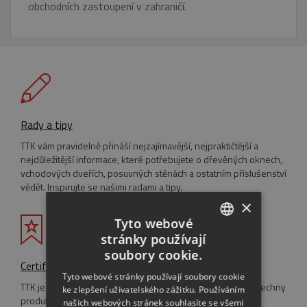
obchodních zastoupení v zahraničí.
Rady a tipy
TTK vám pravidelně přináší nejzajímavější, nejpraktičtější a
nejdůležitější informace, které potřebujete o dřevěných oknech,
vchodových dveřích, posuvných stěnách a ostatním příslušenství
vědět. Inspirujte se našimi radami a tipy.
×
Tyto webové
stránky používají
CZECH
soubory cookie.
Certifikáty
ENGLISH
Tyto webové stránky používají soubory cookie
TTK je držitelem systémové certifikace ISO 9001:2001 a všechny
ke zlepšení uživatelského zážitku. Používáním
RUSSIAN
produkty mají Certifikáty o vlastnosti výrobku. TTK je také
našich webových stránek souhlasíte se všemi