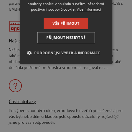
partnerem pro bezpečnost společnosti MAYER & CO BESCHLÄGE
GERMAN
soubory cookie v souladu s našimi zásadami
GMBH.
používání souborů cookie.
Více informací
VŠE PŘIJMOUT
PŘIJMOUT NEZBYTNÉ
Naši prodejci
Naši prodejci eurooken se vyskytují po celé České republice a
PODROBNĚJŠÍ VÝBĚR A INFORMACE
také máme několik obchodních zastoupení v zahraničí. Tato
obchodní síť byla v roce 2002 propojena elektronicky a tím také
NEZBYTNĚ NUTNÉ SOUBORY
dosáhla potřebné pružnosti a schopnosti reagovat na …
VÝKONOVÉ SOUBORY
SOUBORY CÍLENÍ
Časté dotazy
FUNKČNÍ SOUBORY
Při výběru vhodných oken, vchodových dveří či příslušenství pro
váš byt nebo dům si kladete jistě spoustu otázek. Ty nejčastější
NEZAŘAZENÉ SOUBORY
jsme pro vás zodpověděli.