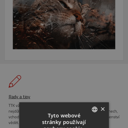
Rady a tipy
TTK vám pravidelně přináší nejzajímavější, nejpraktičtější a
×
nejdůležitější informace, které potřebujete o dřevěných oknech,
Tyto webové
vchodových dveřích, posuvných stěnách a ostatním příslušenství
stránky používají
vědět. Inspirujte se našimi radami a tipy.
CZECH