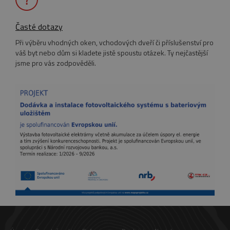
NEZAŘAZENÉ SOUBORY
Časté dotazy
Při výběru vhodných oken, vchodových dveří či příslušenství pro
váš byt nebo dům si kladete jistě spoustu otázek. Ty nejčastější
jsme pro vás zodpověděli.
Nezbytně nutné soubory
Výkonové soubory
Soubory cílení
Funkční soubory
Nezařazené soubory
Nezbytně nutné soubory cookie umožňují
základní funkce webových stránek, jako je
přihlášení uživatele a správa účtu. Webové
stránky nelze bez nezbytně nutných souborů
cookie správně používat.
Název
Provider
/
Doména
Vyprší
pum-7412
*.eurooknattk.cz
1
hodina
CookieScriptConsent
1 rok
CookieScript