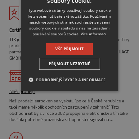
soubory cookie.
ENGLISH
Tyto webové stránky používají soubory cookie
ke zlepšení uživatelského zážitku. Používáním
RUSSIAN
našich webových stránek souhlasíte se všemi
GERMAN
soubory cookie v souladu s našimi zásadami
Certifikáty
používání souborů cookie.
Více informací
TTK je držitelem systémové certifikace ISO 9001:2001 a všechny
produkty mají Certifikáty o vlastnosti výrobku. TTK je také
VŠE PŘIJMOUT
partnerem pro bezpečnost společnosti MAYER & CO BESCHLÄGE
GMBH.
PŘIJMOUT NEZBYTNÉ
PODROBNĚJŠÍ VÝBĚR A INFORMACE
Naši prodejci
NEZBYTNĚ NUTNÉ SOUBORY
Naši prodejci eurooken se vyskytují po celé České republice a
také máme několik obchodních zastoupení v zahraničí. Tato
VÝKONOVÉ SOUBORY
obchodní síť byla v roce 2002 propojena elektronicky a tím také
dosáhla potřebné pružnosti a schopnosti reagovat na …
SOUBORY CÍLENÍ
FUNKČNÍ SOUBORY