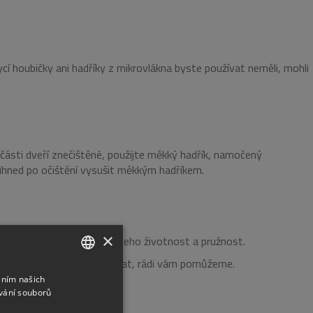
ycí houbičky ani hadříky z mikrovlákna byste používat neměli, mohli
 části dveří znečištěné, použijte měkký hadřík, namočený
ihned po očištění vysušit měkkým hadříkem.
×
 vazelínou: prodloužíte tak jeho životnost a pružnost.
i servis, nebojte se nám ozvat, rádi vám pomůžeme.
áním našich
CZECH
vání souborů
ENGLISH