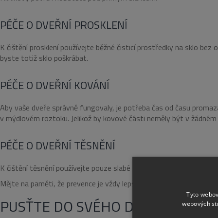
PÉČE O DVEŘNÍ PROSKLENÍ
K čištění prosklení používejte běžné čisticí prostředky na sklo be
byste totiž sklo poškrábat.
PÉČE O DVEŘNÍ KOVÁNÍ
Aby vaše dveře správně fungovaly, je potřeba čas od času promazat
v mýdlovém roztoku. Jelikož by kovové části neměly být v žádném 
PÉČE O DVEŘNÍ TĚSNĚNÍ
K čištění těsnění používejte pouze slabé čisticí přípravky a jemné 
Mějte na paměti, že prevence je vždy lepší než následná investice
Tyto webov
PUSŤTE DO SVÉHO DOMOVA MAX
webových st