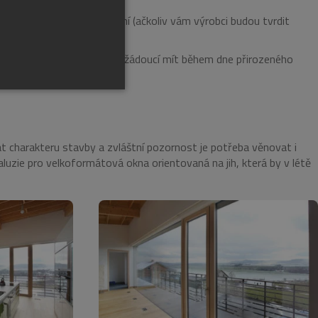
RUSSIAN
pokrokovější umělé osvětlení (ačkoliv vám výrobci budou tvrdit
GERMAN
oustředit. Logicky je tedy žádoucí mít během dne přirozeného
Jak na to?
at charakteru stavby a zvláštní pozornost je potřeba věnovat i
luzie pro velkoformátová okna orientovaná na jih, která by v létě
řazené soubory
účtu. Webové stránky nelze
anneru.
cript.com k zapamatování
níků. Je nutné, aby