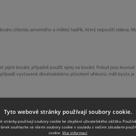
z obsahu chloridu amonného a měkký hadřík, který nepouští vlákna. M
 jejich kování, případně použít sprej na kování. Pokud jsou kovové
případě vystavené dlouhodobému působení vlhkosti, měli byste je 
hadříky, které nepouštějí vlákna. Jednou ročně můžete těsnění natřít
Tyto webové stránky používají soubory cookie.
 do rozsáhlých oprav. Pokud vaše dveře vyžadují odbornější zásah č
é stránky používají soubory cookie ke zlepšení uživatelského zážitku. Použív
IMUM DENNÍHO SVĚTLA
ránek souhlasíte se všemi soubory cookie v souladu s našimi zásadami použí
cookie.
Více informací