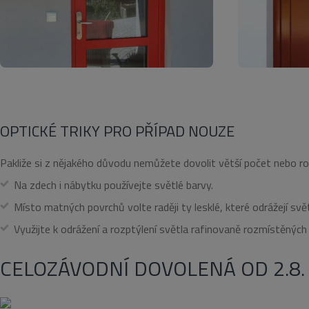
_gcl_au
Go
.eu
_fbp
Me
Inc
.eu
IDE
Go
.do
OPTICKÉ TRIKY PRO PŘÍPAD NOUZE
Pakliže si z nějakého důvodu nemůžete dovolit větší počet nebo ro
Na zdech i nábytku používejte světlé barvy.
Místo matných povrchů volte raději ty lesklé, které odrážejí svět
Využijte k odrážení a rozptýlení světla rafinovaně rozmístěných 
CELOZÁVODNÍ DOVOLENÁ OD 2.8. 