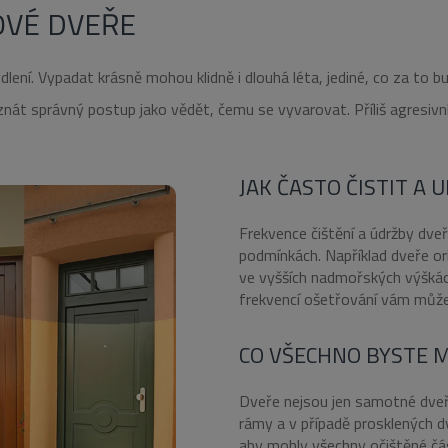
OVÉ DVEŘE
ní. Vypadat krásně mohou klidně i dlouhá léta, jediné, co za to bud
 znát správný postup jako vědět, čemu se vyvarovat. Příliš agresiv
JAK ČASTO ČISTIT A 
Frekvence čištění a údržby dveří
podmínkách. Například dveře or
ve vyšších nadmořských výškách
frekvencí ošetřování vám může 
CO VŠECHNO BYSTE M
Dveře nejsou jen samotné dveřní
rámy a v případě prosklených d
aby mohly všechny očištěné čá