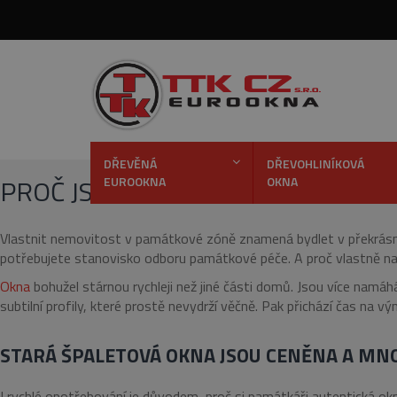
DŘEVĚNÁ
DŘEVOHLINÍKOVÁ
PROČ JSOU ŠPALETOVÁ OKNA Č
EUROOKNA
OKNA
Vlastnit nemovitost v památkové zóně znamená bydlet v překrásném
potřebujete stanovisko odboru památkové péče. A proč vlastně na o
Okna
bohužel stárnou rychleji než jiné části domů. Jsou více namá
subtilní profily, které prostě nevydrží věčně. Pak přichází čas na vý
STARÁ ŠPALETOVÁ OKNA JSOU CENĚNA A MN
I rychlé opotřebování je důvodem, proč si památkáři autentická okna 