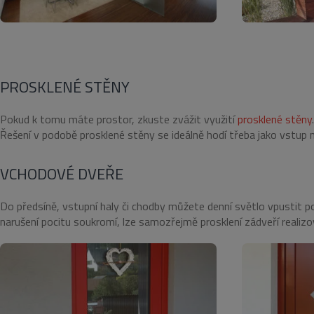
_GRECAPTCHA
VISITOR_PRIVACY_METAD
PROSKLENÉ STĚNY
Google Privacy Poli
Pokud k tomu máte prostor, zkuste zvážit využití
prosklené stěny
Řešení v podobě prosklené stěny se ideálně hodí třeba jako vstup 
Název
VCHODOVÉ DVEŘE
Název
Provi
Název
__Secure-YNID
Dom
Pr
Název
pll_language
Do
__Secure-ROLLOUT_TOKE
_ga
Goog
Do předsíně, vstupní haly či chodby můžete denní světlo vpustit 
.euro
test_cookie
Go
narušení pocitu soukromí, lze samozřejmě prosklení zádveří realizova
.do
YSC
Go
.y
_ga_MEFKZ091QN
.euro
VISITOR_INFO1_LIVE
Go
.y