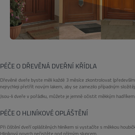
PÉČE O DŘEVĚNÁ DVEŘNÍ KŘÍDLA
Dřevěné dveře byste měli každé 3 měsíce zkontrolovat (především je
nejrychleji přetřít novým lakem, aby se zamezilo případným složit
Jsou-li dveře v pořádku, můžete je jemně očistit měkkým hadříke
PÉČE O HLINÍKOVÉ OPLÁŠTĚNÍ
Při čištění dveří opláštěných hliníkem si vystačíte s měkkou hou
Hliníkový povrch nečistěte pod přímým sluncem.