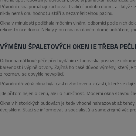
Původní okna pomáhají zachovat tradiční podobu domu, a i když s
nikdy nemá onu hodnotu stáří a nezaměnitelnou patinu.
Okna v minulosti podléhala módním vlnám, odborníci podle nich do
rekonstrukce domu. Někdy jsou okna na daném domě unikátem, jindy
VÝMĚNU ŠPALETOVÝCH OKEN JE TŘEBA PEČLI
Odbor památkové péče před vydáním stanoviska posuzuje dokumen
barevnost i výplně otvory. Zajímá ho také důvod výměny, který je 
z rozmaru se obvykle nevyplácí.
Původní dřevěná okna byla často zhotovena z částí, které se dají 
Jde přitom nejen o cenu, ale i o funkčnost. Moderní okna stavbu čas
Okna v historických budovách je tedy vhodné nahrazovat až tehdy,
dvojsklem. Stačí se informovat u specialistů a samozřejmě věc pr