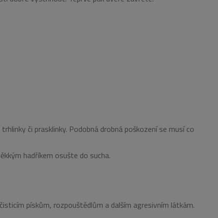
 trhlinky či prasklinky. Podobná drobná poškození se musí co
 měkkým hadříkem osušte do sucha.
 čisticím pískům, rozpouštědlům a dalším agresivním látkám.