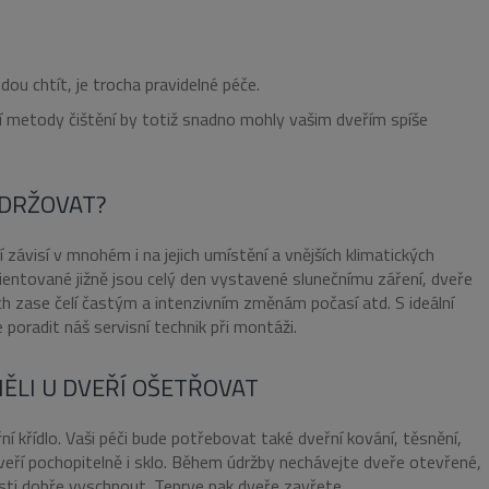
ou chtít, je trocha pravidelné péče.
ní metody čištění by totiž snadno mohly vašim dveřím spíše
UDRŽOVAT?
 závisí v mnohém i na jejich umístění a vnějších klimatických
ientované jižně jsou celý den vystavené slunečnímu záření, dveře
 zase čelí častým a intenzivním změnám počasí atd. S ideální
poradit náš servisní technik při montáži.
ĚLI U DVEŘÍ OŠETŘOVAT
 křídlo. Vaši péči bude potřebovat také dveřní kování, těsnění,
veří pochopitelně i sklo. Během údržby nechávejte dveře otevřené,
sti dobře vyschnout. Teprve pak dveře zavřete.