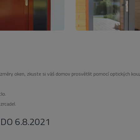
2 měsíce 4
Tento soubor cookie nastavuje společnost Doubleclick a 
ogle LLC
týdny
jak koncový uživatel používá webové stránky a jakoukoli
rooknattk.cz
uživatel mohl vidět před návštěvou uvedeného webu.
2 měsíce 4
Používá Facebook k poskytování řady reklamních produktů
ta Platform
týdny
reálném čase od inzerentů třetích stran
.
rooknattk.cz
1 rok
Tento soubor cookie nastavuje společnost Doubleclick a 
ogle LLC
jak koncový uživatel používá webové stránky a jakoukoli
ubleclick.net
uživatel mohl vidět před návštěvou uvedeného webu.
změry oken, zkuste si váš domov prosvětlit pomocí optických kouze
lo.
zrcadel.
DO 6.8.2021