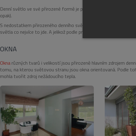
Denní světlo ve své přirozené formě je pro lidskou psychiku důležit
opak).
S nedostatkem přirozeného denního světla přichází kromě špatné n
světla co nejvíce to jde. A jelikož podle průzkumů tráví většina z ná
NEZBYTNĚ NUTN
OKNA
FUNKČNÍ SOUBO
Okna
různých tvarů i velikostí jsou přirozeně hlavním zdrojem den
tomu, na kterou světovou stranu jsou okna orientovaná. Podle toh
mohla tvořit zdroj nežádoucího tepla.
Nezbytně nutn
Nezbytně nutné soubory cook
bez nezbytně nutných soubo
Název
pum-7412
CookieScriptConsent