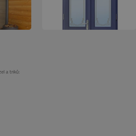
provádí informace o tom,
 reklamu, kterou koncový
, jako je nabízení cen v
provádí informace o tom,
 reklamu, kterou koncový
l a triků: