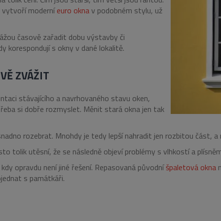
e vytvoří moderní
euro okna
v podobném stylu, už
kážou časově zařadit dobu výstavby či
 korespondují s okny v dané lokalitě.
VĚ ZVÁŽIT
taci stávajícího a navrhovaného stavu oken,
třeba si dobře rozmyslet. Měnit stará okna jen tak
snadno rozebrat. Mnohdy je tedy lepší nahradit jen rozbitou část, 
to tolik utěsní, že se následně objeví problémy s vlhkostí a plísně
 kdy opravdu není jiné řešení. Repasovaná původní
špaletová okna
m
ojednat s památkáři.