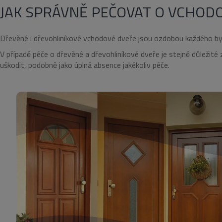
JAK SPRÁVNĚ PEČOVAT O VCHOD
Dřevěné i dřevohliníkové vchodové dveře jsou ozdobou každého bydle
V případě péče o dřevěné a dřevohliníkové dveře je stejně důležité
uškodit, podobně jako úplná absence jakékoliv péče.