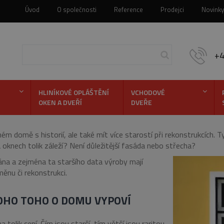
Úvod
O společnosti
Reference
Prodejci
Novinky
+
HLINÍKOVÉ OPLÁŠTĚNÍ
VCHODOVÉ
ASTOKRÁT TAKOVÝM PROBLÉMEM 
OKEN A DVEŘÍ
DVEŘE
Hledej
 domě s historií, ale také mít více starostí při rekonstrukcích. 
knech tolik záleží? Není důležitější fasáda nebo střecha?
hána a zejména ta staršího data výroby mají
měnu či rekonstrukci.
OHO TOHO O DOMU VYPOVÍ
tolik cení. Čím jsou starší, tím větší jsou raritou.