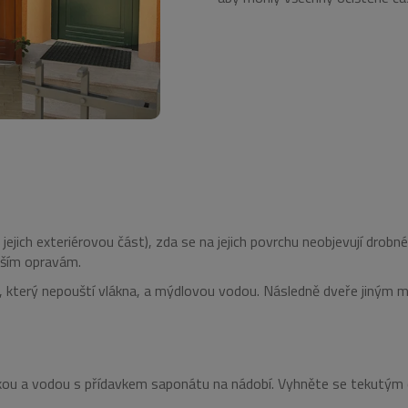
jich exteriérovou část), zda se na jejich povrchu neobjevují drobné
ějším opravám.
m, který nepouští vlákna, a mýdlovou vodou. Následně dveře jiným
bičkou a vodou s přídavkem saponátu na nádobí. Vyhněte se tekutým