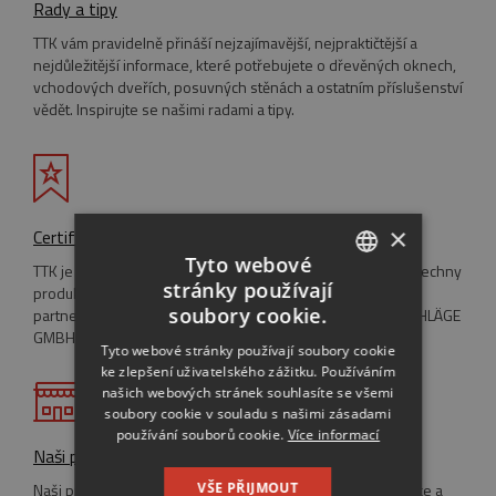
Rady a tipy
TTK vám pravidelně přináší nejzajímavější, nejpraktičtější a
nejdůležitější informace, které potřebujete o dřevěných oknech,
vchodových dveřích, posuvných stěnách a ostatním příslušenství
vědět. Inspirujte se našimi radami a tipy.
×
Certifikáty
Tyto webové
TTK je držitelem systémové certifikace ISO 9001:2001 a všechny
stránky používají
produkty mají Certifikáty o vlastnosti výrobku. TTK je také
CZECH
soubory cookie.
partnerem pro bezpečnost společnosti MAYER & CO BESCHLÄGE
GMBH.
ENGLISH
Tyto webové stránky používají soubory cookie
ke zlepšení uživatelského zážitku. Používáním
RUSSIAN
našich webových stránek souhlasíte se všemi
GERMAN
soubory cookie v souladu s našimi zásadami
používání souborů cookie.
Více informací
Naši prodejci
Naši prodejci eurooken se vyskytují po celé České republice a
VŠE PŘIJMOUT