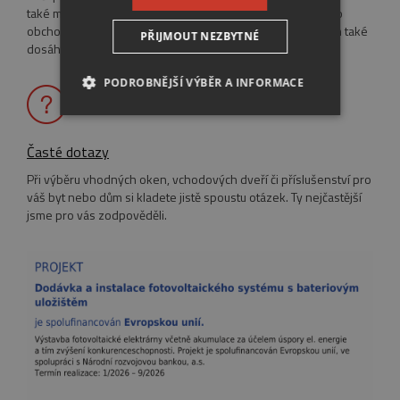
také máme několik obchodních zastoupení v zahraničí. Tato
obchodní síť byla v roce 2002 propojena elektronicky a tím také
PŘIJMOUT NEZBYTNÉ
dosáhla potřebné pružnosti a schopnosti reagovat na …
PODROBNĚJŠÍ VÝBĚR A INFORMACE
NEZBYTNĚ NUTNÉ SOUBORY
Časté dotazy
VÝKONOVÉ SOUBORY
Při výběru vhodných oken, vchodových dveří či příslušenství pro
váš byt nebo dům si kladete jistě spoustu otázek. Ty nejčastější
SOUBORY CÍLENÍ
jsme pro vás zodpověděli.
FUNKČNÍ SOUBORY
NEZAŘAZENÉ SOUBORY
Nezbytně nutné soubory
Výkonové soubory
Soubory cílení