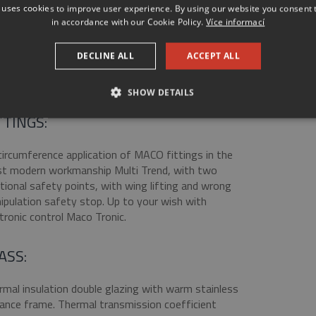
RFACE TREATMENT:
 uses cookies to improve user experience. By using our website you consent t
in accordance with our Cookie Policy.
Více informací
ogical water thinned thick-layer glazing of the firm
KENS inclusive deep impregnation. Shades according
DECLINE ALL
ACCEPT ALL
the pattern book TKK or to the standard RAL. Even
colour combination is possible.
SHOW DETAILS
TTINGS:
SSARY
PERFORMANCE
TARGETING
FUNCTION
circumference application of MACO fittings in the
t modern workmanship Multi Trend, with two
tional safety points, with wing lifting and wrong
ipulation safety stop. Up to your wish with
tronic control Maco Tronic.
Strictly necessary
Performance
Targeting
Functionality
Unclassifie
allow core website functionality such as user login and account management. The websi
ASS:
okies.
Provider / Domain
Expiration
Description
rmal insulation double glazing with warm stainless
tance frame. Thermal transmission coefficient
*.eurooknattk.cz
1 hour
Cookie pro zamezení duplicitního zobrazen