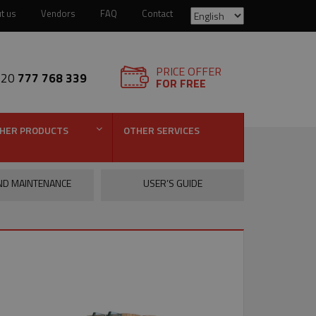
t us
Vendors
FAQ
Contact
PRICE OFFER
420
777 768 339
FOR FREE
HER PRODUCTS
OTHER SERVICES
ND MAINTENANCE
USER’S GUIDE