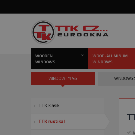
WOODEN
WOOD-ALUMINUM
WINDOWS
WINDOWS
WINDOW TYPES
WINDOWS 
TTK klasik
T
TTK rustikal
W