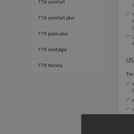
TTK comfort
o
H
TTK comfort plus
t
TTK pasiv plus
L
d
TTK nostalgie
US
TTK history
Thr
s
(
p
m
o