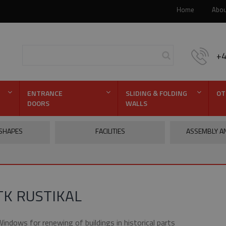
Home
Abou
+
ENTRANCE
SLIDING & FOLDING
OT
DOORS
WALLS
Hledej
SHAPES
FACILITIES
ASSEMBLY A
TK RUSTIKAL
indows for renewing of buildings in historical parts