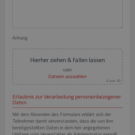
FUNKTIONALITÄT
UNKLASSIFIZIERTE
Anhang
Unbedingt erforderlich
Performance
Targeting
Funktionalität
Hierher ziehen & fallen lassen
Unklassifizierte
oder
Unbedingt erforderliche Cookies ermöglichen
Dateien auswählen
wesentliche Kernfunktionen der Website wie die
0
von 10
Benutzeranmeldung und die Kontoverwaltung.
Ohne die unbedingt erforderlichen Cookies
kann die Website nicht ordnungsgemäß
Erlaubnis zur Verarbeitung personenbezogener
verwendet werden.
Daten
Name
Anbieter / Domäne
Ablaufda
Mit dem Absenden des Formulars erklärt sich der
pum-7412
*.eurooknattk.cz
1 Stun
Teilnehmer damit einverstanden, dass die von ihm
bereitgestellten Daten in dem hier angegebenen
Umfang vom Veranstalter als Administrator gemäß