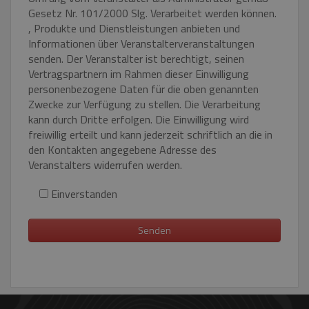
Gesetz Nr. 101/2000 Slg. Verarbeitet werden können.
CookieScriptConsent
1 Jahr
CookieScript
www.eurooknattk.cz
, Produkte und Dienstleistungen anbieten und
Informationen über Veranstalterveranstaltungen
senden. Der Veranstalter ist berechtigt, seinen
Vertragspartnern im Rahmen dieser Einwilligung
personenbezogene Daten für die oben genannten
Zwecke zur Verfügung zu stellen. Die Verarbeitung
kann durch Dritte erfolgen. Die Einwilligung wird
freiwillig erteilt und kann jederzeit schriftlich an die in
den Kontakten angegebene Adresse des
Google-
Veranstalters widerrufen werden.
_GRECAPTCHA
5 Monat
Google LLC
Datenschutzerklärung
Woche
www.google.com
Einverstanden
VISITOR_PRIVACY_METADATA
5 Monat
YouTube
Woche
.youtube.com