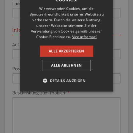
Land
ENGLISH
Wir verwenden Cookies, um die
Benutzerfreundlichkeit unserer Website zu
RUSSIAN
verbessern. Durch die weitere Nutzung
GERMAN
unserer Webseite stimmen Sie der
Informationen zum Problem
Verwendung von Cookies gemäß unserer
Cookie-Richtlinie zu.
Více informací
Auftrag Nr.
*
ALLE AKZEPTIEREN
ALLE ABLEHNEN
Position Nr.
DETAILS ANZEIGEN
Beschreibung zum Problem
*
UNBEDINGT ERFORDERLICH
PERFORMANCE
TARGETING