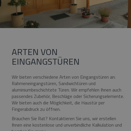
Unbedingt erforderlich
Performance
Targeting
Funktionalität
Unklassifizierte
Unbedingt erforderliche Cookies ermöglichen
wesentliche Kernfunktionen der Website wie die
Benutzeranmeldung und die Kontoverwaltung.
ARTEN VON
Ohne die unbedingt erforderlichen Cookies
kann die Website nicht ordnungsgemäß
EINGANGSTÜREN
verwendet werden.
Name
Anbieter / Domäne
Ablaufda
Wir bieten verschiedene Arten von Eingangstüren an:
pum-7412
*.eurooknattk.cz
1 Stun
Rahmeneingangstüren, Sandwichtüren und
aluminiumbeschichtete Türen. Wir empfehlen Ihnen auch
passendes Zubehör, Beschläge oder Sicherungselemente.
CookieScriptConsent
1 Jahr
CookieScript
Wir bieten auch die Möglichkeit, die Haustür per
www.eurooknattk.cz
Fingerabdruck zu öffnen.
Brauchen Sie Rat? Kontaktieren Sie uns, wir erstellen
Ihnen eine kostenlose und unverbindliche Kalkulation und