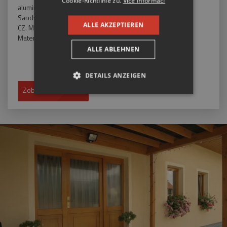
Cookie-Richtlinie zu.
Více informací
aluminiumbeschichtete
Sandwich-Haustüren von TTK
ALLE AKZEPTIEREN
CZ. Modernes Design und tolle
Materialeigenschaften.
ALLE ABLEHNEN
DETAILS ANZEIGEN
Zobrazit
UNBEDINGT ERFORDERLICH
PERFORMANCE
TARGETING
FUNKTIONALITÄT
UNKLASSIFIZIERTE