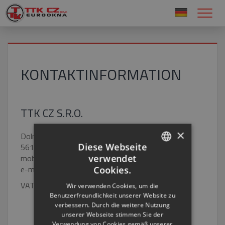
KONTAKTINFORMATION
TTK CZ S.R.O.
×
Dolní Čermná 10
Diese Webseite
561 53 Dolní Čermná
mobil: +420
777 768 339
verwendet
CZECH
e-mail:
ttkcz@ttkcz.eu
Cookies.
ENGLISH
VAT: CZ25928180
Wir verwenden Cookies, um die
Benutzerfreundlichkeit unserer Website zu
RUSSIAN
verbessern. Durch die weitere Nutzung
GERMAN
unserer Webseite stimmen Sie der
Verwendung von Cookies gemäß unserer