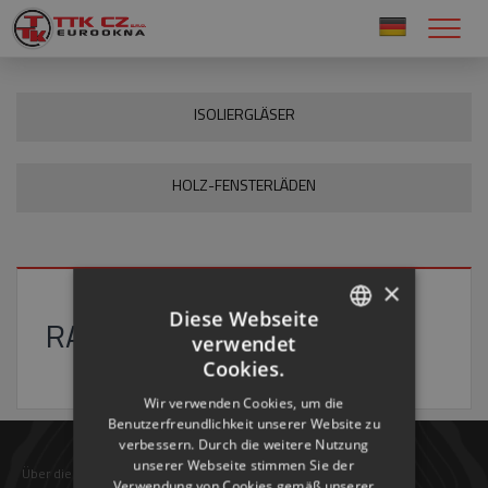
ISOLIERGLÄSER
HOLZ-FENSTERLÄDEN
×
Diese Webseite
RAMENFENSTERLÄDEN
verwendet
CZECH
Cookies.
ENGLISH
Wir verwenden Cookies, um die
Benutzerfreundlichkeit unserer Website zu
RUSSIAN
verbessern. Durch die weitere Nutzung
GERMAN
unserer Webseite stimmen Sie der
Über die Firma
Verkäufer
FAQ
Kontaktinformation
Verwendung von Cookies gemäß unserer