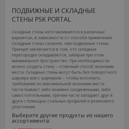
Обязательные
Аналитические
ПОДВИЖНЫЕ И СКЛАДНЫЕ
Целевые
Функциональные
СТЕНЫ PSK PORTAL
Неклассифицированные
Складные стены изготавливаются в различных
Обязательные файлы cookie позволяют
вариантах, в зависимости от способа применения.
выполнять основные функции веб-сайта,
такие как вход в систему и управление
Складные стены сложнее, чем подвижные стены.
учетной записью. Веб-сайт не может
Принцип заключается в том, что складные
использоваться должным образом без
перегородки складываются, забирая при этом
обязательных файлов cookie.
минимальное пространство. При необходимости
Провайдер /
Сро
можно создать стену – отличный способ экономии
Название
Домен
дейст
места. Складные стены могут быть без поворотного
pum-7412
*.eurooknattk.cz
1 ча
шарнира или с шарниром – чтобы исполнить
требование по максимальной экономии места.
Части бывают либо взаимно соединёнными, либо
самостоятельными, причём части западают друг в
друга с помощью стальных профилей и резинового
CookieScriptConsent
1 го
CookieScript
www.eurooknattk.cz
уплотнения.
Выберите другие продукты из нашего
ассортимента: