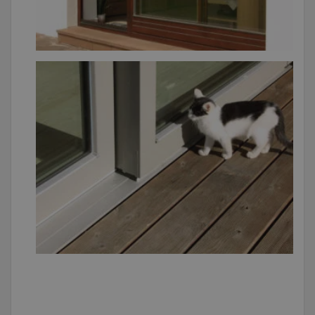
CookieScriptConsent
1 го
CookieScript
www.eurooknattk.cz
_GRECAPTCHA
5
Google LLC
месяц
www.google.com
4 неде
Политику конфиденциальности
Google
VISITOR_PRIVACY_METADATA
5
YouTube