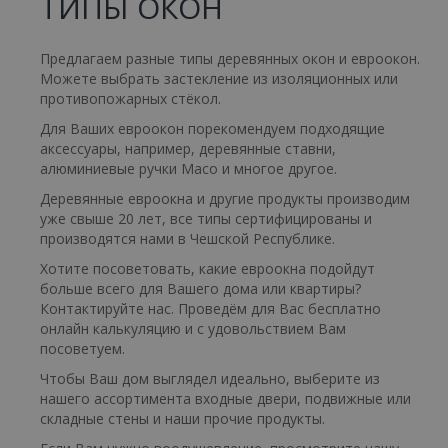
ТИПЫ ОКОН
Предлагаем разные типы деревянных окон и евроокон.
Можете выбрать застекление из изоляционных или
противопожарных стёкол.
Для Ваших евроокон порекомендуем подходящие
аксессуары, например, деревянные ставни,
алюминиевые ручки Maco и многое другое.
Деревянные евроокна и другие продукты производим
уже свыше 20 лет, все типы сертифицированы и
производятся нами в Чешской Республике.
Провайдер /
Срок
Название
Описание
Домен
действия
Хотите посоветовать, какие евроокна подойдут
Провайдер /
Срок
больше всего для Вашего дома или квартиры?
Название
Описание
__Secure-YNID
.youtube.com
5
Провайдер /
Домен
Провайдер /
действия
Срок
Срок
Название
Название
Описание
Описан
Контактируйте нас. Проведём для Вас бесплатно
месяцев
Домен
Домен
действия
действия
4 недели
_ga
1 год 1
Tento náz
Google LLC
онлайн калькуляцию и с удовольствием Вам
месяц
souboru c
.eurooknattk.cz
test_cookie
pll_language
1 год
15 минут
Uložení
Tento
WP SYNTEX S.? r.l.
Google LLC
посоветуем.
__Secure-
.youtube.com
5
je spojen s
nastavení
soubor
www.eurooknattk.cz
.doubleclick.net
ROLLOUT_TOKEN
месяцев
Google
jazyka.
cookie
Чтобы Ваш дом выглядел идеально, выберите из
4 недели
Universal
nastavuj
Analytics - 
нашего ассортимента входные двери, подвижные или
společno
významná
DoubleCl
складные стены и наши прочие продукты.
aktualizac
(kterou
běžněji
vlastní