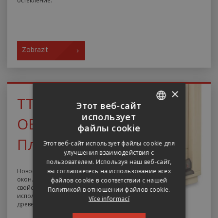
остекление.
Zobrazit
×
ТТК
Этот веб-сайт
использует
ОБЯЗАТЕЛЬСТВА
CZECH
файлы cookie
ENGLISH
Плюс
Этот веб-сайт использует файлы cookie для
улучшения взаимодействия с
RUSSIAN
пользователем. Используя наш веб-сайт,
GERMAN
вы соглашаетесь на использование всех
Новое поколение деревянных
окон. Лучшие изоляционные
файлов cookie в соответствии с нашей
свойства. Возможность
Политикой в ​​отношении файлов cookie.
использования разных видов
Více informací
древесины.