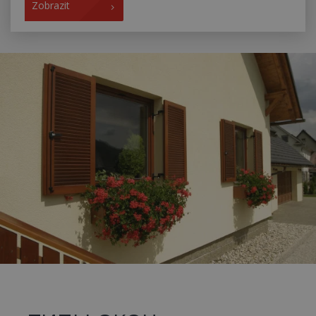
Zobrazit
_GRECAPTCHA
5
Google LLC
месяц
www.google.com
4 неде
Политику конфиденциальности
Google
VISITOR_PRIVACY_METADATA
5
YouTube
месяц
.youtube.com
4 неде