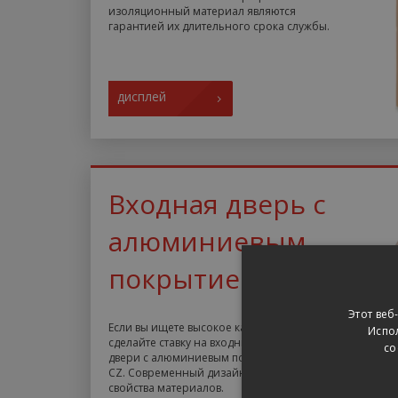
изоляционный материал являются
гарантией их длительного срока службы.
дисплей
Входная дверь с
алюминиевым
покрытием
Этот веб
Если вы ищете высокое качество,
Испол
сделайте ставку на входные сэндвич-
со
двери с алюминиевым покрытием от TTK
CZ. Современный дизайн и отличные
свойства материалов.