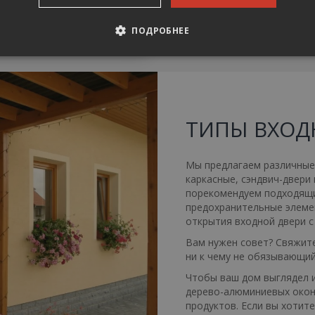
ПОДРОБНЕЕ
АНАЛИТИЧЕСКИЕ
ЦЕЛЕВЫЕ
ФУНКЦИОНАЛЬН
РОВАННЫЕ
ТИПЫ ВХОД
ные
Аналитические
Целевые
Функциональные
Неклассифи
Мы предлагаем различные 
каркасные, сэндвич-двери
ie позволяют выполнять основные функции веб-сайта, такие как вход в систем
порекомендуем подходящи
жет использоваться должным образом без обязательных файлов cookie.
предохранительные элеме
Провайдер /
Срок
открытия входной двери 
Описание
Домен
действия
Вам нужен совет? Свяжите
*.eurooknattk.cz
1 час
Cookie pro zamezení duplicitního zobr
ни к чему не обязывающий
1 год
Tento soubor cookie používá služba Co
CookieScript
Чтобы ваш дом выглядел и
zapamatování předvoleb souhlasu se s
www.eurooknattk.cz
дерево-алюминиевых окон,
návštěvníků. Je nutné, aby banner cook
fungoval správně.
продуктов. Если вы хотит