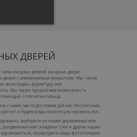
GERMAN
ЫЕ
НЫХ ДВЕРЕЙ
цированные
типы входных дверей: входные двери
 и двери с алюминиевым покрытием. Мы также
у и управление учетной
е аксессуары, фурнитуру или
нты. Мы также предлагаем возможность
с помощью отпечатка пальца.
сь с нами, мы подготовим для вас бесплатный,
azení banneru.
 расчет и будем рады проконсультировать вас.
okie-Script.com k
деально, выберите из наших деревянных или
oubory cookie
 раздвижных или складных стен и других наших
ie Cookie-Script.com
е вдохновиться, посмотрите нашу фотогалерею.