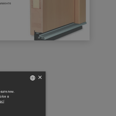
тименте
×
ователем.
CZECH
okie в
ENGLISH
ací
RUSSIAN