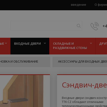
введение
О фирм
+
ЫЕ
ВХОДНЫЕ ДВЕРИ
СКЛАДНЫЕ И
ДРУ
РАЗДВИЖНЫЕ СТЕНЫ
Hledej
НОВКА И ОБСЛУЖИВАНИЕ
АКСЕССУАРЫ ДЛЯ ВХОДНЫХ ДВЕ
Сэндвич-дв
Входные двери сэндвич-констр
TTK CZ обладают отличными
теплоизоляционными свойств