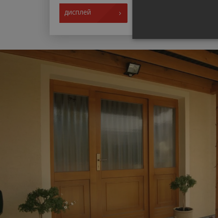
дисплей
ОБЯЗАТЕЛЬНЫЕ
НЕКЛАССИФИЦИ
Обязатель
Обязательные файлы cook
записью. Веб-сайт не мо
Название
pum-7412
CookieScriptConsent